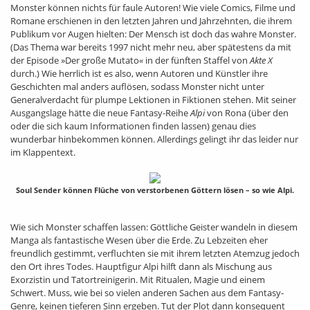
Monster können nichts für faule Autoren! Wie viele Comics, Filme und
Romane erschienen in den letzten Jahren und Jahrzehnten, die ihrem
Publikum vor Augen hielten: Der Mensch ist doch das wahre Monster.
(Das Thema war bereits 1997 nicht mehr neu, aber spätestens da mit
der Episode »Der große Mutato
«
in der fünften Staffel von
Akte X
durch.) Wie herrlich ist es also, wenn Autoren und Künstler ihre
Geschichten mal anders auflösen, sodass Monster nicht unter
Generalverdacht für plumpe Lektionen in Fiktionen stehen. Mit seiner
Ausgangslage hätte die neue Fantasy-Reihe
Alpi
von Rona (über den
oder die sich kaum Informationen finden lassen) genau dies
wunderbar hinbekommen können. Allerdings gelingt ihr das leider nur
im Klappentext.
Soul Sender können Flüche von verstorbenen Göttern lösen – so wie Alpi.
Wie sich Monster schaffen lassen: Göttliche Geister wandeln in diesem
Manga als fantastische Wesen über die Erde. Zu Lebzeiten eher
freundlich gestimmt, verfluchten sie mit ihrem letzten Atemzug jedoch
den Ort ihres Todes. Hauptfigur Alpi hilft dann als Mischung aus
Exorzistin und Tatortreinigerin. Mit Ritualen, Magie und einem
Schwert. Muss, wie bei so vielen anderen Sachen aus dem Fantasy-
Genre, keinen tieferen Sinn ergeben. Tut der Plot dann konsequent