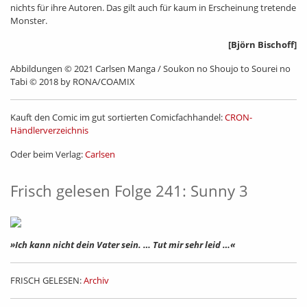
nichts für ihre Autoren. Das gilt auch für kaum in Erscheinung tretende
Monster.
[Björn Bischoff]
Abbildungen © 2021 Carlsen Manga / Soukon no Shoujo to Sourei no
Tabi © 2018 by RONA/COAMIX
Kauft den Comic im gut sortierten Comicfachhandel:
CRON-
Händlerverzeichnis
Oder beim Verlag:
Carlsen
Frisch gelesen Folge 241: Sunny 3
»Ich kann nicht dein Vater sein. … Tut mir sehr leid …«
FRISCH GELESEN:
Archiv