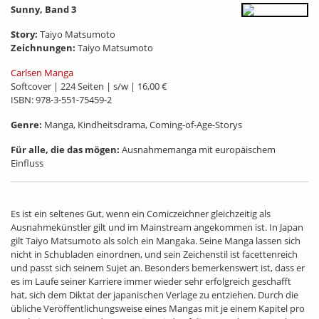
Sunny, Band 3
Story:
Taiyo Matsumoto
Zeichnungen:
Taiyo Matsumoto
Carlsen Manga
Softcover | 224 Seiten | s/w | 16,00 €
ISBN: 978-3-551-75459-2
Genre:
Manga, Kindheitsdrama, Coming-of-Age-Storys
Für alle, die das mögen:
Ausnahmemanga mit europäischem
Einfluss
Es ist ein seltenes Gut, wenn ein Comiczeichner gleichzeitig als
Ausnahmekünstler gilt und im Mainstream angekommen ist. In Japan
gilt Taiyo Matsumoto als solch ein Mangaka. Seine Manga lassen sich
nicht in Schubladen einordnen, und sein Zeichenstil ist facettenreich
und passt sich seinem Sujet an. Besonders bemerkenswert ist, dass er
es im Laufe seiner Karriere immer wieder sehr erfolgreich geschafft
hat, sich dem Diktat der japanischen Verlage zu entziehen. Durch die
übliche Veröffentlichungsweise eines Mangas mit je einem Kapitel pro