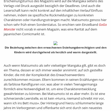
Erscheinungsturnus des Magazins wird auf die Mangaka seitens des
Verlags viel Druck ausgeübt bezüglich der Deadlines. Und auch die
Leserschaft kann recht konkret auf den inhaltlichen Verlauf Einfluss
nehmen, indem sie spezifische Rückmeldungen zu konkreten
Charakteren oder Handlungssträngen macht. Matsumoto genoss hier
schon sehr früh einen Sonderstatus. So erschien sein Einzelband
GoGo
Monster
nicht vorab in einem Magazin, was eine Rarität auf dem
japanischen Comicmarkt ist.
Die Beziehung zwischen den erwachsenen Erziehungsberechtigten und den
Kindern wird durchgehend als herzlich und warm dargestellt.
Auch wenn Matsumoto als sehr vielseitiger Mangaka gilt, gibt es doch
ein Thema, dessen er sich immer wieder annimmt: auf sich gestellte
Kinder, die mit der Komplexität des Erwachsenwerdens
zurechtkommen müssen. Eltern kommen in seinen Erzählungen nur
als farblose Randfiguren vor, was aber in vielen Teenagermanga
förmlich eine Notwendigkeit ist, um eine Charakterentwicklung
gewährleisten zu können. Bei Matsumoto ist es aber mehr. Es ist eine
schmerzende Leerstelle, es ist kein »Hurra, niemand schreibt mir vor,
wann ich ins Bett muss«. Der Hintergrund hierzu schlummerte lange
Jahre im Verborgenen und offenbarte sich erst durch sein neuestes