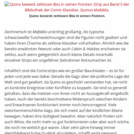
Quino beweist zeitlosen Biss in seinen Pointen.
Zeichnerisch ist
Mafalda
unstrittig großartig. Als typische
schwarzweiße Tuschezeichnungen sind die Figuren nicht gealtert und
haben ihren Charme als zeitlose Klassiker voll erhalten. Ähnlich wie die
bereits erwähnten
Peanuts
oder auch
Calvin & Hobbes
erscheinen sie
zeitlos, auch wenn gelegentlich durch kleine Details innerhalb
einzelner Strips ein ungefährer Zeitrahmen festzumachen ist.
Inhaltlich sind die Comicstrips wie ein großer Bauchladen – es ist für
jeden und jede was dabei. Gerade die Gags über die politische Lage der
Welt sind gut gealtert, da Quino es geschickt verstanden hat, sie nicht
an konkrete Ereignisse oder Konflikte zu koppeln. Sie sind so generell
gehalten, dass die meisten von ihnen nicht an Aussagekraft eingebüßt
haben. Auch der bereits beschriebene Widerspruch zwischen Kindern
und Erwachsenen funktioniert immer noch hervorragend. Viele
zwischenmenschliche Gags, die sich meist auf der kindlichen Ebene
bewegen, haben ihre Gültigkeit bewahrt. Aber natürlich finden sich
auch Witze, die nicht mehr so gut funktionieren oder aber auch solche,
die noch nie wirklich gut waren. Über zehn Jahre hinweg immer
gleichbleibend hohe Qualität abzuliefern, schafft wohl niemand.