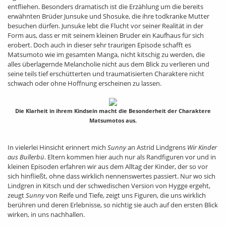
entfliehen. Besonders dramatisch ist die Erzählung um die bereits
erwähnten Brüder Junsuke und Shosuke, die ihre todkranke Mutter
besuchen dürfen. Junsuke lebt die Flucht vor seiner Realität in der
Form aus, dass er mit seinem kleinen Bruder ein Kaufhaus für sich
erobert. Doch auch in dieser sehr traurigen Episode schafft es
Matsumoto wie im gesamten Manga, nicht kitschig zu werden, die
alles überlagernde Melancholie nicht aus dem Blick zu verlieren und
seine teils tief erschütterten und traumatisierten Charaktere nicht
schwach oder ohne Hoffnung erscheinen zu lassen.
Die Klarheit in ihrem Kindsein macht die Besonderheit der Charaktere
Matsumotos aus.
In vielerlei Hinsicht erinnert mich
Sunny
an Astrid Lindgrens
Wir Kinder
aus Bullerbü
. Eltern kommen hier auch nur als Randfiguren vor und in
kleinen Episoden erfahren wir aus dem Alltag der Kinder, der so vor
sich hinfließt, ohne dass wirklich nennenswertes passiert. Nur wo sich
Lindgren in Kitsch und der schwedischen Version von Hygge ergeht,
zeugt
Sunny
von Reife und Tiefe, zeigt uns Figuren, die uns wirklich
berühren und deren Erlebnisse, so nichtig sie auch auf den ersten Blick
wirken, in uns nachhallen.