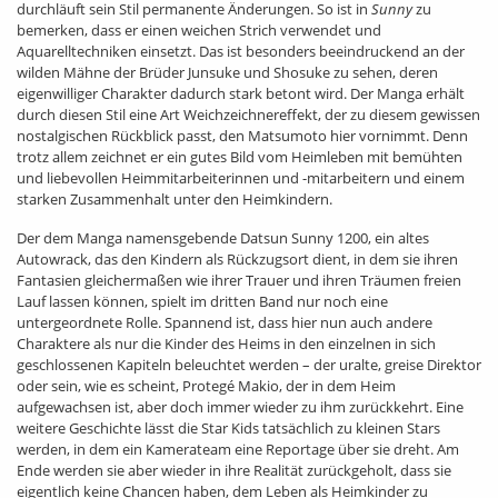
durchläuft sein Stil permanente Änderungen. So ist in
Sunny
zu
bemerken, dass er einen weichen Strich verwendet und
Aquarelltechniken einsetzt. Das ist besonders beeindruckend an der
wilden Mähne der Brüder Junsuke und Shosuke zu sehen, deren
eigenwilliger Charakter dadurch stark betont wird. Der Manga erhält
durch diesen Stil eine Art Weichzeichnereffekt, der zu diesem gewissen
nostalgischen Rückblick passt, den Matsumoto hier vornimmt. Denn
trotz allem zeichnet er ein gutes Bild vom Heimleben mit bemühten
und liebevollen Heimmitarbeiterinnen und -mitarbeitern und einem
starken Zusammenhalt unter den Heimkindern.
Der dem Manga namensgebende Datsun Sunny 1200, ein altes
Autowrack, das den Kindern als Rückzugsort dient, in dem sie ihren
Fantasien gleichermaßen wie ihrer Trauer und ihren Träumen freien
Lauf lassen können, spielt im dritten Band nur noch eine
untergeordnete Rolle. Spannend ist, dass hier nun auch andere
Charaktere als nur die Kinder des Heims in den einzelnen in sich
geschlossenen Kapiteln beleuchtet werden – der uralte, greise Direktor
oder sein, wie es scheint, Protegé Makio, der in dem Heim
aufgewachsen ist, aber doch immer wieder zu ihm zurückkehrt. Eine
weitere Geschichte lässt die Star Kids tatsächlich zu kleinen Stars
werden, in dem ein Kamerateam eine Reportage über sie dreht. Am
Ende werden sie aber wieder in ihre Realität zurückgeholt, dass sie
eigentlich keine Chancen haben, dem Leben als Heimkinder zu