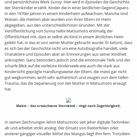
und persönlichstes Werk
Sunny
. Hier wird in Episoden die Geschichte
der Sternkinder erzählt, Kinder die in einer ländlichen Gegend Japans
in den 1970er Jahren in einem Kinderheim aufwachsen. Manche sind
Waisen, die meisten aber wurden von ihren Eltern im Heim
abgegeben, aus den unterschiedlichsten Gründen. Mit der
Veröffentlichung von
Sunny
teilte Matsumoto erstmalig der
Öffentlichkeit mit, dass er selbst als Kind in einem ähnlichen Heim
gelebt hat, in das er von seiner Mutter gebracht wurde. Er betont, dass
es sich bei der Geschichte nicht um eine Autobiografie handelt, viele
Charaktere und Episoden aber an Erinnerungen aus seiner Kindheit
anknüpfen. Ganz besonders jedoch sind die emotionale Tiefe und der
scharfe Blick auf die verletzte Kinderseele wie auch die stark aus
Kindersicht geprägte Handlungsweise der Eltern, die meist gar nicht
gut wegkommen, wohl sehr authentisch und zeugen von dem tiefen
Trauma, das die Separierung von der Mutter in Matsumoto erzeugt
hat.
Makio – das erwachsene Sternkind – ringt nach Zugehörigkeit.
In seinen Zeichnungen lehnt Matsumoto seit jeher digitale Techniken
ab und arbeitet strikt analog. Der Einsatz von Rasterfolien oder
anderer gängiger visueller Mittel des Mangas liegt ihm fern. Trotzdem