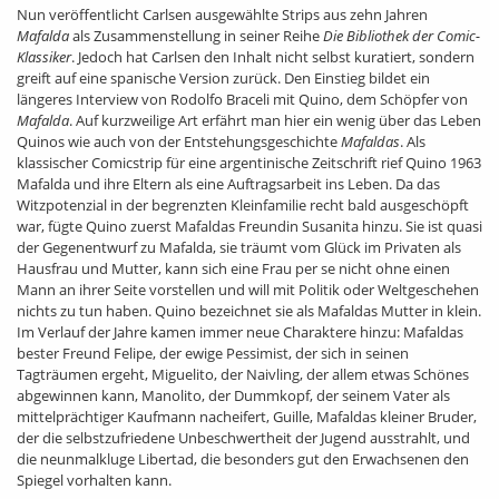
Nun veröffentlicht Carlsen ausgewählte Strips aus zehn Jahren
Mafalda
als Zusammenstellung in seiner Reihe
Die Bibliothek der Comic-
Klassiker
. Jedoch hat Carlsen den Inhalt nicht selbst kuratiert, sondern
greift auf eine spanische Version zurück. Den Einstieg bildet ein
längeres Interview von Rodolfo Braceli mit Quino, dem Schöpfer von
Mafalda
. Auf kurzweilige Art erfährt man hier ein wenig über das Leben
Quinos wie auch von der Entstehungsgeschichte
Mafaldas
. Als
klassischer Comicstrip für eine argentinische Zeitschrift rief Quino 1963
Mafalda und ihre Eltern als eine Auftragsarbeit ins Leben. Da das
Witzpotenzial in der begrenzten Kleinfamilie recht bald ausgeschöpft
war, fügte Quino zuerst Mafaldas Freundin Susanita hinzu. Sie ist quasi
der Gegenentwurf zu Mafalda, sie träumt vom Glück im Privaten als
Hausfrau und Mutter, kann sich eine Frau per se nicht ohne einen
Mann an ihrer Seite vorstellen und will mit Politik oder Weltgeschehen
nichts zu tun haben. Quino bezeichnet sie als Mafaldas Mutter in klein.
Im Verlauf der Jahre kamen immer neue Charaktere hinzu: Mafaldas
bester Freund Felipe, der ewige Pessimist, der sich in seinen
Tagträumen ergeht, Miguelito, der Naivling, der allem etwas Schönes
abgewinnen kann, Manolito, der Dummkopf, der seinem Vater als
mittelprächtiger Kaufmann nacheifert, Guille, Mafaldas kleiner Bruder,
der die selbstzufriedene Unbeschwertheit der Jugend ausstrahlt, und
die neunmalkluge Libertad, die besonders gut den Erwachsenen den
Spiegel vorhalten kann.