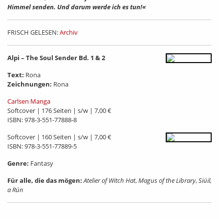
Himmel senden. Und darum werde ich es tun!«
FRISCH GELESEN:
Archiv
Alpi – The Soul Sender Bd. 1 & 2
Text:
Rona
Zeichnungen:
Rona
Carlsen Manga
Softcover | 176 Seiten | s/w | 7,00 €
ISBN: 978-3-551-77888-8
Softcover | 160 Seiten | s/w | 7,00 €
ISBN: 978-3-551-77889-5
Genre:
Fantasy
Für alle, die das mögen:
Atelier of Witch Hat
,
Magus of the Library
,
Siúil,
a Rún