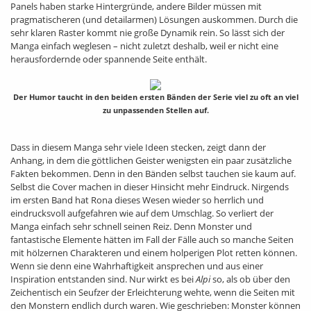
Panels haben starke Hintergründe, andere Bilder müssen mit
pragmatischeren (und detailarmen) Lösungen auskommen. Durch die
sehr klaren Raster kommt nie große Dynamik rein. So lässt sich der
Manga einfach weglesen – nicht zuletzt deshalb, weil er nicht eine
herausfordernde oder spannende Seite enthält.
Der Humor taucht in den beiden ersten Bänden der Serie viel zu oft an viel
zu unpassenden Stellen auf.
Dass in diesem Manga sehr viele Ideen stecken, zeigt dann der
Anhang, in dem die göttlichen Geister wenigsten ein paar zusätzliche
Fakten bekommen. Denn in den Bänden selbst tauchen sie kaum auf.
Selbst die Cover machen in dieser Hinsicht mehr Eindruck. Nirgends
im ersten Band hat Rona dieses Wesen wieder so herrlich und
eindrucksvoll aufgefahren wie auf dem Umschlag. So verliert der
Manga einfach sehr schnell seinen Reiz. Denn Monster und
fantastische Elemente hätten im Fall der Fälle auch so manche Seiten
mit hölzernen Charakteren und einem holperigen Plot retten können.
Wenn sie denn eine Wahrhaftigkeit ansprechen und aus einer
Inspiration entstanden sind. Nur wirkt es bei
Alpi
so, als ob über den
Zeichentisch ein Seufzer der Erleichterung wehte, wenn die Seiten mit
den Monstern endlich durch waren. Wie geschrieben: Monster können