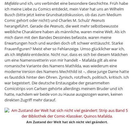
Mafalda
und ich, uns verbindet eine besondere Geschichte. Früh habe
ich meine Liebe zu Comics entdeckt, mein Vater hat uns an Wilhelm
Busch (bitte jetzt keine Grundsatzdiskussion, ob das zum Medium
Comic gehört oder nicht!) und Charles M. Schulz'
Peanuts
herangeführt. Gerade die
Peanuts
, die weit mehr selbstbewusste
weibliche Charaktere haben als männliche, waren meine Welt. Als ich
mich dann mit den Bandes Dessinées befasste, waren meine
Erwartungen hoch und wurden doch oft schwer enttäuscht. Starke
Frauenfiguren? Meist eher so Fehlanzeige. Umso glücklicher war ich,
als ich
Mafalda
entdeckte. Nicht nur, dass es sich bei diesem Mädchen
um eine Namensvetterin von mir handelt – Mafalda gilt als eine
romanische Variante des Namens Mathilda, was wiederum eine
moderne Version des Namens Mechthild ist –, diese junge Dame hatte
es faustdick hinter den Ohren. Zynisch, rotzfrech, politisch, kritisch. Ich
war begeistert. Die deutsche Erstausgabe der gesammelten
Comicstrips von Carlsen gehörte allerdings meinem Bruder und ich
hatte, nachdem wir beide von zu Hause ausgezogen waren, keinen
direkten Zugriff mehr darauf.
Am Zustand der Welt hat sich nicht viel geändert.