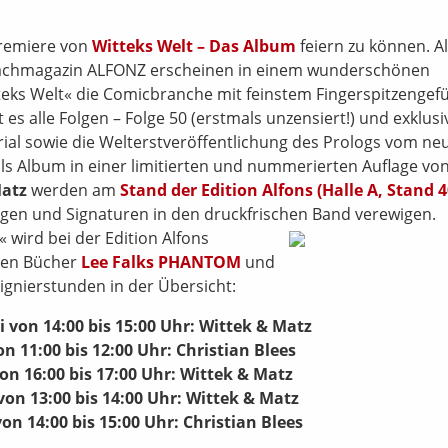
premiere von
Witteks Welt – Das Album
feiern zu können. Al
Fachmagazin ALFONZ erscheinen in einem wunderschönen
eks Welt« die Comicbranche mit feinstem Fingerspitzengef
alle Folgen – Folge 50 (erstmals unzensiert!) und exklusi
erial sowie die Welterstveröffentlichung des Prologs vom ne
ls Album in einer limitierten und nummerierten Auflage vo
Matz
werden am
Stand der Edition Alfons (Halle A, Stand 4
gen und Signaturen in den druckfrischen Band verewigen.
 wird bei der Edition Alfons
den Bücher
Lee Falks PHANTOM
und
Signierstunden in der Übersicht:
i von 14:00 bis 15:00 Uhr: Wittek & Matz
von 11:00 bis 12:00 Uhr: Christian Blees
 von 16:00 bis 17:00 Uhr: Wittek & Matz
von 13:00 bis 14:00 Uhr: Wittek & Matz
von 14:00 bis 15:00 Uhr: Christian Blees