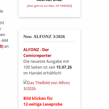
[
Hier geht es zur HALL OF FRIENDZ
]
le
ühl
v
uen
Neu: ALFONZ 3/2026
n 444
0)
an
ALFONZ - Der
Comicreporter
Die neueste Ausgabe mit
100 Seiten ist seit
15.07.26
im Handel erhältlich!
Bild klicken für
12-seitige Leseprobe