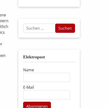
nene
eiern
Suchen
tlich
Suchen
...
ics
er
nen
Elektropost
Name
E-Mail
Abonnieren