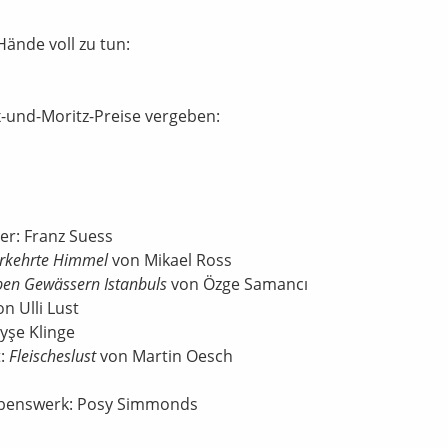
ände voll zu tun:
-und-Moritz-Preise vergeben:
er: Franz Suess
erkehrte Himmel
von Mikael Ross
ben Gewässern Istanbuls
von Özge Samancı
n Ulli Lust
yşe Klinge
t:
Fleischeslust
von Martin Oesch
ebenswerk: Posy Simmonds