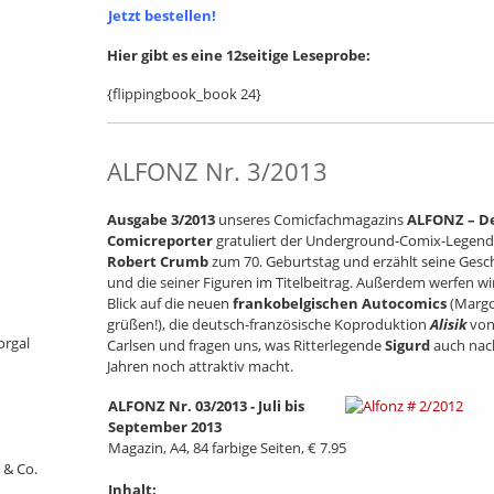
Jetzt bestellen!
Hier gibt es eine 12seitige Leseprobe:
{flippingbook_book 24}
ALFONZ Nr. 3/2013
Ausgabe 3/2013
unseres Comicfachmagazins
ALFONZ – D
Comicreporter
gratuliert der Underground-Comix-Legen
Robert Crumb
zum 70. Geburtstag und erzählt seine Gesc
und die seiner Figuren im Titelbeitrag. Außerdem werfen wi
Blick auf die neuen
frankobelgischen Autocomics
(Margo
grüßen!), die deutsch-französische Koproduktion
Alisik
vo
orgal
Carlsen und fragen uns, was Ritterlegende
Sigurd
auch nac
Jahren noch attraktiv macht.
ALFONZ Nr. 03/2013 - Juli bis
September 2013
Magazin, A4, 84 farbige Seiten, € 7.95
 & Co.
Inhalt: