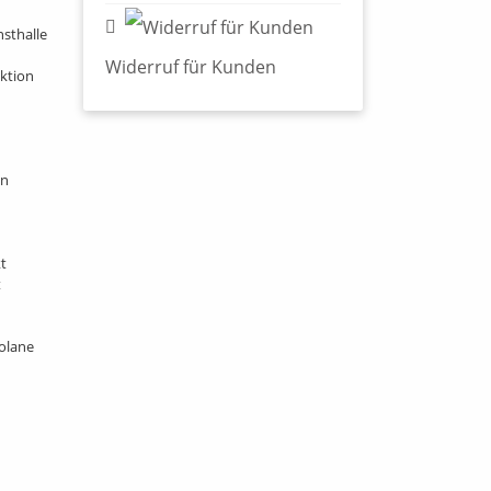
sthalle
Widerruf für Kunden
ktion
in
t
t
olane