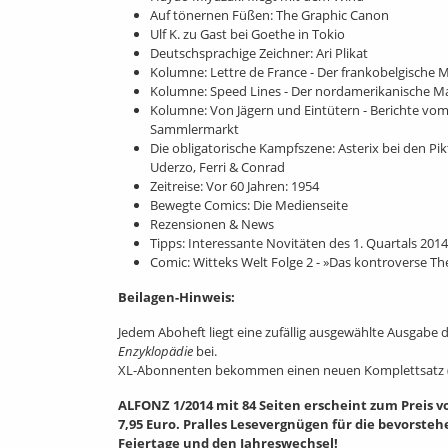
Auf tönernen Füßen: The Graphic Canon
Ulf K. zu Gast bei Goethe in Tokio
Deutschsprachige Zeichner: Ari Plikat
Kolumne: Lettre de France - Der frankobelgische 
Kolumne: Speed Lines - Der nordamerikanische M
Kolumne: Von Jägern und Eintütern - Berichte vo
Sammlermarkt
Die obligatorische Kampfszene: Asterix bei den Pi
Uderzo, Ferri & Conrad
Zeitreise: Vor 60 Jahren: 1954
Bewegte Comics: Die Medienseite
Rezensionen & News
Tipps: Interessante Novitäten des 1. Quartals 2014
Comic: Witteks Welt Folge 2 - »Das kontroverse T
Beilagen-Hinweis:
Jedem Aboheft liegt eine zufällig ausgewählte Ausgabe 
Enzyklopädie
bei.
XL-Abonnenten bekommen einen neuen Komplettsatz (N
ALFONZ 1/2014 mit 84 Seiten erscheint zum Preis v
7,95 Euro. Pralles Lesevergnügen für die bevorste
Feiertage und den Jahreswechsel!