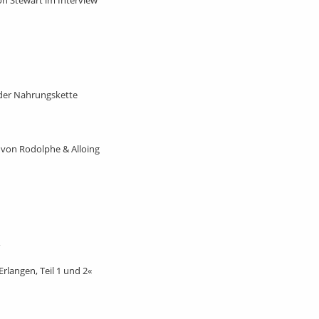
n Stewart im Interview
 der Nahrungskette
von Rodolphe & Alloing
rlangen, Teil 1 und 2«