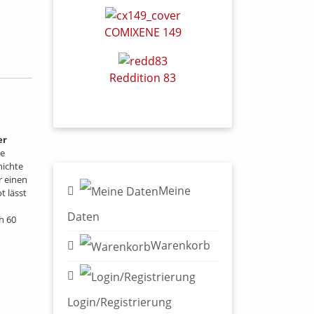
COMIXENE 149
Reddition 83
er
de
hichte
r einen
Meine
t lässt
n
Daten
h 60
Warenkorb
Login/Registrierung