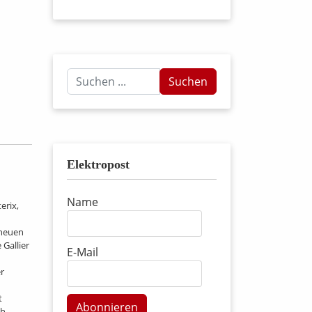
Suchen
Suchen
...
Elektropost
Name
erix,
 neuen
 Gallier
E-Mail
r
t
Abonnieren
ch