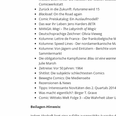
Comicwerkstatt
Zurück in die Zukunft:
Futurama
wird 15
Blacksad
: On the Road again
Comic Preiskatalog: Ein Auslaufmodell?
Das war ihr Leben: Jens Harders
BETA
MANGA:
Magi – The Labyrinth of Magic
Deutschsprachige Zeichner: Olivia Vieweg
Kolumne: Lettre de France - Der frankobelgische 
Kolumne: Speed Lines - Der nordamerikanische M
Kolumne: Von Jägern und Eintütern - Berichte vo
Sammlermarkt
Die obligatorische Kampfszene:
Blau ist eine warme
Julie Maroh
Zeitreise: Vor 50 Jahren: 1964
Shitlist: Die subjektiv schlechtesten Comics
Bewegte Comics: Die Medienseite
Rezensionen & News
Tipps: Interessante Novitäten des 2. Quartals 2014
Was macht eigentlich?: Birger T. Grave
Comic: Witteks Welt Folge 3 - »Die Wahrheit über
Beilagen-Hinweis:
Jedem Aboheft liegt eine zufällig ausgewählte Ausgabe 