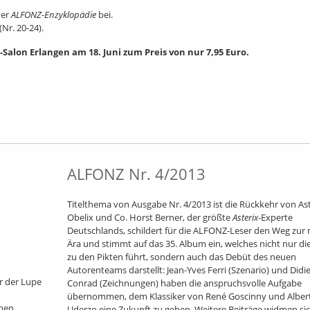
der
ALFONZ-Enzyklopädie
bei.
r. 20-24).
Salon Erlangen am 18. Juni zum Preis von nur 7,95 Euro.
ALFONZ Nr. 4/2013
Titelthema von Ausgabe Nr. 4/2013 ist die Rückkehr von
Ast
Obelix und Co.
Horst Berner, der größte
Asterix
-Experte
Deutschlands, schildert für die ALFONZ-Leser den Weg zur
Ära und stimmt auf das 35. Album ein, welches nicht nur die
zu den Pikten führt, sondern auch das Debüt des neuen
Autorenteams darstellt: Jean-Yves Ferri (Szenario) und Didie
r der Lupe
Conrad (Zeichnungen) haben die anspruchsvolle Aufgabe
übernommen, dem Klassiker von René Goscinny und Alber
chen
Uderzo eine Zukunft zu geben. Weitere Beiträge widmen si