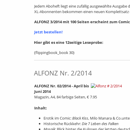
Jedem Aboheft liegt eine zufällig ausgewählte Ausgabe 
XL-Abonnenten bekommen einen neuen Komplettsatz (N
ALFONZ 3/2014 mit 100 Seiten erscheint zum Comic-
Jetzt bestellen!
Hier gibt es eine 12seitige Leseprobe:
{flippingbook_book 30}
ALFONZ Nr. 2/2014
ALFONZ Nr. 02/2014 - April bis
Juni 2014
Magazin, A4, 84 farbige Seiten, € 7.95
Inhalt:
Erotik im Comic:
Black Kiss
, Milo Manara & Co.unte
Historische Rückkehr:
Die 7 Leben des Falken
Mosaik
: Blick hinter die Kulissen der letzten deuts