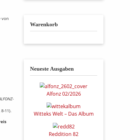
n
von
Warenkorb
Neueste Ausgaben
Alfonz 02/2026
ALFONZ-
8-11).
Witteks Welt – Das Album
eis
Reddition 82