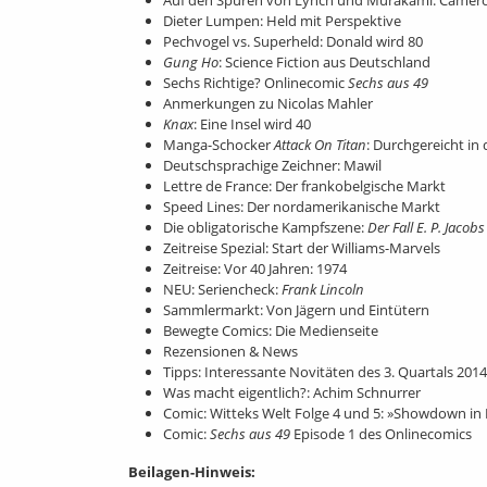
Auf den Spuren von Lynch und Murakami: Camero
Dieter Lumpen: Held mit Perspektive
Pechvogel vs. Superheld: Donald wird 80
Gung Ho
: Science Fiction aus Deutschland
Sechs Richtige? Onlinecomic
Sechs aus 49
Anmerkungen zu Nicolas Mahler
Knax
: Eine Insel wird 40
Manga-Schocker
Attack On Titan
: Durchgereicht in
Deutschsprachige Zeichner: Mawil
Lettre de France: Der frankobelgische Markt
Speed Lines: Der nordamerikanische Markt
Die obligatorische Kampfszene:
Der Fall E. P. Jacobs
Zeitreise Spezial: Start der Williams-Marvels
Zeitreise: Vor 40 Jahren: 1974
NEU: Seriencheck:
Frank Lincoln
Sammlermarkt: Von Jägern und Eintütern
Bewegte Comics: Die Medienseite
Rezensionen & News
Tipps: Interessante Novitäten des 3. Quartals 2014
Was macht eigentlich?: Achim Schnurrer
Comic: Witteks Welt Folge 4 und 5: »Showdown in E
Comic:
Sechs aus 49
Episode 1 des Onlinecomics
Beilagen-Hinweis: