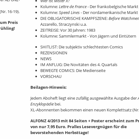
Wer ist
Mister X
?
Kolumne:
Lettre de France
- Der frankobelgische Markt
r. 16-19).
Kolumne:
Speed Lines
- Der nordamerikanische Markt
DIE OBLIGATORISCHE KAMPFSZENE:
Before Watchme
zum Preis
Azzarello, Straczynski u.a.
rühling!
ZEITREISE: Vor 30 Jahren: 1983
Kolumne: Sammlermarkt - Von Jägern und Eintütern
SHITLIST: Die subjektiv schlechtesten Comics
REZENSIONEN
NEWS
IM ANFLUG: Die Novitäten des 4. Quartals
BEWEGTE COMICS: Die Medienseite
VORSCHAU
Beilagen-Hinweis:
Jedem Aboheft liegt eine zufällig ausgewählte Ausgabe der
Enzyklopädie
bei.
XL-Abonnenten bekommen einen neuen Komplettsatz (Nr. 
ALFONZ 4/2013 mit 84 Seiten + Poster erscheint zum Pr
von nur 7,95 Euro. Pralles Lesevergnügen für die
bevorstehenden Herbsttage!