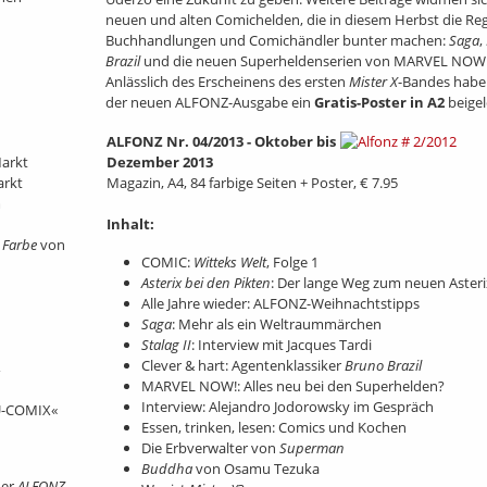
neuen und alten Comichelden, die in diesem Herbst die Reg
Buchhandlungen und Comichändler bunter machen:
Saga
,
Brazil
und die neuen Superheldenserien von MARVEL NOW
Anlässlich des Erscheinens des ersten
Mister X
-Bandes habe
der neuen ALFONZ-Ausgabe ein
Gratis-Poster in A2
beigel
ALFONZ Nr. 04/2013 - Oktober bis
Markt
Dezember 2013
arkt
Magazin, A4, 84 farbige Seiten + Poster, € 7.95
m
Inhalt:
 Farbe
von
COMIC:
Witteks Welt
, Folge 1
Asterix bei den Pikten
: Der lange Weg zum neuen Asteri
Alle Jahre wieder: ALFONZ-Weihnachtstipps
Saga
: Mehr als ein Weltraummärchen
Stalag II
: Interview mit Jacques Tardi
Clever & hart: Agentenklassiker
Bruno Brazil
MARVEL NOW!: Alles neu bei den Superhelden?
Interview: Alejandro Jodorowsky im Gespräch
 U-COMIX«
Essen, trinken, lesen: Comics und Kochen
Die Erbverwalter von
Superman
Buddha
von Osamu Tezuka
der
ALFONZ-