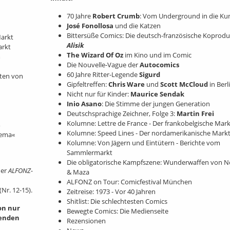
70 Jahre
Robert Crumb
: Vom Underground in die Kun
José Fonollosa
und die Katzen
Bittersüße Comics: Die deutsch-französische Koprodu
Markt
Alisik
arkt
The Wizard Of Oz
im Kino und im Comic
m
Die Nouvelle-Vague der
Autocomics
60 Jahre Ritter-Legende
Sigurd
kten von
Gipfeltreffen:
Chris Ware
und
Scott McCloud
in Berl
Nicht nur für Kinder:
Maurice Sendak
Inio Asano
: Die Stimme der jungen Generation
Deutschsprachige Zeichner, Folge 3:
Martin Frei
Kolumne: Lettre de France - Der frankobelgische Mark
Kolumne: Speed Lines - Der nordamerikanische Mark
hema«
Kolumne: Von Jägern und Eintütern - Berichte vom
Sammlermarkt
Die obligatorische Kampfszene: Wunderwaffen von N
der
ALFONZ-
& Maza
ALFONZ on Tour: Comicfestival München
r. 12-15).
Zeitreise: 1973 - Vor 40 Jahren
Shitlist: Die schlechtesten Comics
on nur
Bewegte Comics: Die Medienseite
henden
Rezensionen