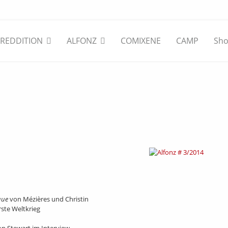
REDDITION
ALFONZ
COMIXENE
CAMP
Sh
que
von Mézières und Christin
ste Weltkrieg