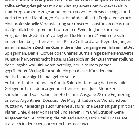
sollte Anfang des Jahres mit der Planung eines Comic-Spektakels in
Hamburg konkrete Züge annehmen. Das von Andreas C. Knigge und
Vertretern der Hamburger Kulturbehörde initiierte Projekt versprach
eine professionelle Veranstaltung vor unserer Haustür, an der wir uns
maßgeblich beteiligten und zum ersten Event im Juni eine neue
Ausgabe der „Reddition“ vorlegten. Die Nummer 21 widmete sich
neben dem belgischen Zeichner Pierre Culliford alias Peyo der jungen
amerikanischen Zeichner-Szene, die in den vergangenen Jahren mit Art
Spiegelman, Daniel Clowes oder Charles Burns einige bemerkenswerte
Künstler hervorgebracht hatte. Maßgeblich an der Zusammenstellung
der Ausgabe war Dirk Rehm beteiligt, der in seinem gerade
gegründeten Verlag Reprodukt einigen dieser Künstler eine
deutschsprachige Heimat geben sollte.
Auf dem 1.Internationalen Comic-Salon in Hamburg hatten wir die
Gelegenheit, mit dem argentinischen Zeichner José Muñoz zu
sprechen, und so erschien im Herbst mit Ausgabe 22 eine Ergänzung
unseres Argentinien-Dossiers. Die Möglichkeiten des Wendeheftes
nutzten wir allerdings auch für eine ausführliche Beschäftigung mit der
Klaren Linie, dieser von Hergé und seiner „Tim und Struppi“-Serie
ausgehenden Stilrichtung, die mit Ted Benoit, Dick Briel, Eric Heuvel
u.a. auch in den 90er Jahren noch populär war.