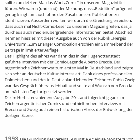
sollte zum letzten Mal das Wort „Comic“ in unserem Magazintitel
führen. Wir waren (und sind) der Meinung, dass „Reddition“ prägnant
genug klingt, um auch ohne den Zusatz unsere Publikation zu
identifizieren. Ausserdem wollten wir durch die Streichung erreichen,
dass auch mal Nicht-Comic-Leser zu unserem Magazin greifen, das ja
durchaus auch medienübergreifende Informationen bietet. Abschied
nehmen hiess es mit dieser Ausgabe auch von der Rubrik „Hergés
Universum“. Zum Erlanger Comic-Salon erschien ein Sammelband der
Beiträge in limitierter Auflage.
Das Highlight des Jahres war dann das in der Hugenottenstadt
geführte Interview mit der Comic-Legende Alberto Breccia. Der
argentinische Zeichner war zum ersten Mal in Deutschland und zeigte
sich sehr an deutscher Kultur interessiert. Dank eines professionellen
Dolmetschers und des in Deutschland lebenden Zeichners Pablo Zweig
war das Gespräch überaus lebhaft und sollte auf Wunsch von Breccia
am nächsten Tag fortgesetzt werden.
Die im Herbst erschienene Ausgabe 20 stand folgerichtig ganz im
Zeichen argentinischer Comics und enthielt neben Interviews mit
Breccia und Zweig auch einen historischen Abriss der Entwicklung der
dortigen Szene.
1993
Die Gründung des Vereins „9.Kunst e.V.“ einige Monate zuvor