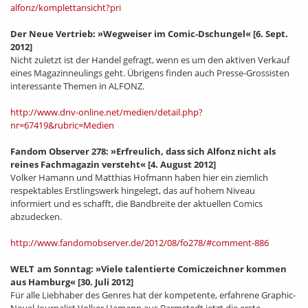
alfonz/komplettansicht?pri
Der Neue Vertrieb: »Wegweiser im Comic-Dschungel«
[6. Sept.
2012]
Nicht zuletzt ist der Handel gefragt, wenn es um den aktiven Verkauf
eines Magazinneulings geht. Übrigens finden auch Presse-Grossisten
interessante Themen in ALFONZ.
http://www.dnv-online.net/medien/detail.php?
nr=67419&rubric=Medien
Fandom Observer 278: »Erfreulich, dass sich Alfonz nicht als
reines Fachmagazin versteht«
[4. August 2012]
Volker Hamann und Matthias Hofmann haben hier ein ziemlich
respektables Erstlingswerk hingelegt, das auf hohem Niveau
informiert und es schafft, die Bandbreite der aktuellen Comics
abzudecken.
http://www.fandomobserver.de/2012/08/fo278/#comment-886
WELT am Sonntag: »Viele talentierte Comiczeichner kommen
aus Hamburg«
[30. Juli 2012]
Für alle Liebhaber des Genres hat der kompetente, erfahrene Graphic-
Novel-Journalist Volker Hamann aus Barmstedt jetzt die erste