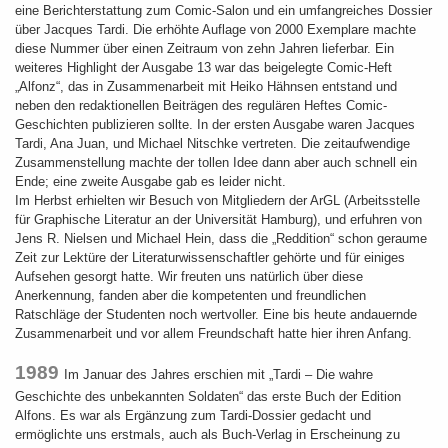
eine Berichterstattung zum Comic-Salon und ein umfangreiches Dossier
über Jacques Tardi. Die erhöhte Auflage von 2000 Exemplare machte
diese Nummer über einen Zeitraum von zehn Jahren lieferbar. Ein
weiteres Highlight der Ausgabe 13 war das beigelegte Comic-Heft
„Alfonz“, das in Zusammenarbeit mit Heiko Hähnsen entstand und
neben den redaktionellen Beiträgen des regulären Heftes Comic-
Geschichten publizieren sollte. In der ersten Ausgabe waren Jacques
Tardi, Ana Juan, und Michael Nitschke vertreten. Die zeitaufwendige
Zusammenstellung machte der tollen Idee dann aber auch schnell ein
Ende; eine zweite Ausgabe gab es leider nicht.
Im Herbst erhielten wir Besuch von Mitgliedern der ArGL (Arbeitsstelle
für Graphische Literatur an der Universität Hamburg), und erfuhren von
Jens R. Nielsen und Michael Hein, dass die „Reddition“ schon geraume
Zeit zur Lektüre der Literaturwissenschaftler gehörte und für einiges
Aufsehen gesorgt hatte. Wir freuten uns natürlich über diese
Anerkennung, fanden aber die kompetenten und freundlichen
Ratschläge der Studenten noch wertvoller. Eine bis heute andauernde
Zusammenarbeit und vor allem Freundschaft hatte hier ihren Anfang.
1989
Im Januar des Jahres erschien mit „Tardi – Die wahre
Geschichte des unbekannten Soldaten“ das erste Buch der Edition
Alfons. Es war als Ergänzung zum Tardi-Dossier gedacht und
ermöglichte uns erstmals, auch als Buch-Verlag in Erscheinung zu