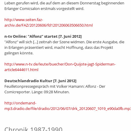
Leben gerufen wird, die auf dem an diesem Donnerstag beginnenden
Erlanger Comicsalon erstmals vorgestellt wird.
http://www.seiten.faz-
archiv.de/FAZ/20120606/fd1201206063506650.html
n-tv Online: "Alfonz" startet
[7. Juni 2012]
"Alfonz" will sich [...] zeitnah der Szene widmen. Die erste Ausgabe, die
in Erlangen präsentiert wird, macht Hoffnung, dass das Projekt
gelingen könnte.
http://www.n-tv.de/leute/buecher/Don-Quijote-jagt-Spiderman-
article6444611.html
Deutschlandradio Kultur
[7. Juni 2012]
Feuilletonpressegespräch mit Volker Hamann: Alfonz - Der
Comicreporter. Länge: 09:28 Minuten.
http://ondemand-
mp3.dradio.de/file/dradio/2012/06/07/drk_20120607_1019_e90da0fb.mp
Chronik 1987-1990