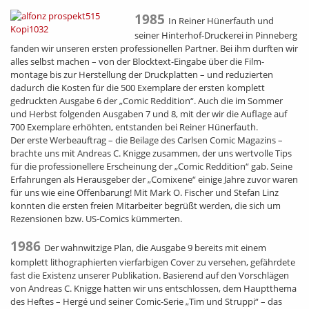
1985
In Reiner Hünerfauth und
seiner Hinterhof-Druckerei in Pinneberg
fanden wir unseren ersten professionellen Partner. Bei ihm durften wir
alles selbst machen – von der Blocktext-Eingabe über die Film-
montage bis zur Herstellung der Druckplatten – und reduzierten
dadurch die Kosten für die 500 Exemplare der ersten komplett
gedruckten Ausgabe 6 der „Comic Reddition“. Auch die im Sommer
und Herbst folgenden Ausgaben 7 und 8, mit der wir die Auflage auf
700 Exemplare erhöhten, entstanden bei Reiner Hünerfauth.
Der erste Werbeauftrag – die Beilage des Carlsen Comic Magazins –
brachte uns mit Andreas C. Knigge zusammen, der uns wertvolle Tips
für die professionellere Erscheinung der „Comic Reddition“ gab. Seine
Erfahrungen als Herausgeber der „Comixene“ einige Jahre zuvor waren
für uns wie eine Offenbarung! Mit Mark O. Fischer und Stefan Linz
konnten die ersten freien Mitarbeiter begrüßt werden, die sich um
Rezensionen bzw. US-Comics kümmerten.
1986
Der wahnwitzige Plan, die Ausgabe 9 bereits mit einem
komplett lithographierten vierfarbigen Cover zu versehen, gefährdete
fast die Existenz unserer Publikation. Basierend auf den Vorschlägen
von Andreas C. Knigge hatten wir uns entschlossen, dem Hauptthema
des Heftes – Hergé und seiner Comic-Serie „Tim und Struppi“ – das