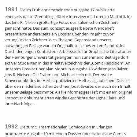
1991
Die im Frühjahr erscheinende Ausgabe 17 publizierte
einerseits das in Grenoble geführte Interview mit Lorenzo Mattotti, für
das Jens R. Nielsen großartige Fotos des italienischen Zeichners
gemacht hatte. Das zum Konzept ausgearbeitete Wendeheft
präsentierte andererseits ein Dossier über den im Jahr zuvor
verunglückten Zeichner Yves Chaland. Gegenstand unserer
aufwendigen Beilage war ein Originalfoto seines ersten Siebdrucks.
Durch den engen Kontakt zur Arbeitsstelle für Graphische Literatur an
der Hamburger Universität gelangten nun zunehmend Beiträge dort
aktiver Studenten in das Inhaltsverzeichnis der „Comic Reddition“. An
unserem Dossier über Alan Moore in Ausgabe 18 wirkten Jens Balzer,
Jens R. Nielsen, Ole Frahm und Michael Hein mit. Der zweite
Schwerpunkt des im Herbst publizierten Heftes lag auf einem Dossier
über den niederländischen Zeichner Joost Swarte, der auch den Inhalt
unserer Beilage bestimmte: Als kleinformatiges Heft mit einem original
Fotocover dokumentierten wir die Geschichte der Ligne Claire und
ihrer Nachfolger.
1992
Die zum 5. Internationalen Comic-Salon in Erlangen
produzierte Ausgabe 19 mit einem Dossier über italienische Comics