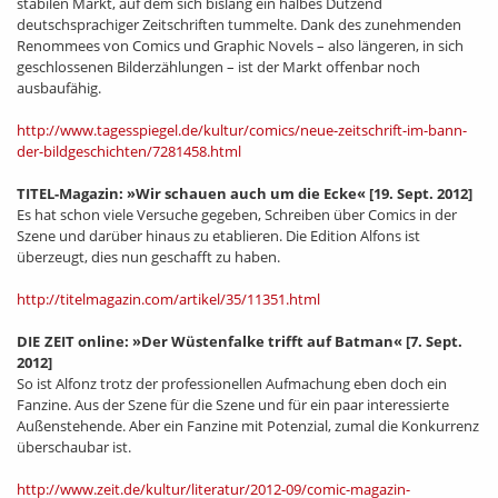
stabilen Markt, auf dem sich bislang ein halbes Dutzend
deutschsprachiger Zeitschriften tummelte. Dank des zunehmenden
Renommees von Comics und Graphic Novels – also längeren, in sich
geschlossenen Bilderzählungen – ist der Markt offenbar noch
ausbaufähig.
http://www.tagesspiegel.de/kultur/comics/neue-zeitschrift-im-bann-
der-bildgeschichten/7281458.html
TITEL-Magazin: »Wir schauen auch um die Ecke«
[19. Sept. 2012]
Es hat schon viele Versuche gegeben, Schreiben über Comics in der
Szene und darüber hinaus zu etablieren. Die Edition Alfons ist
überzeugt, dies nun geschafft zu haben.
http://titelmagazin.com/artikel/35/11351.html
DIE ZEIT online: »Der Wüstenfalke trifft auf Batman«
[7. Sept.
2012]
So ist Alfonz trotz der professionellen Aufmachung eben doch ein
Fanzine. Aus der Szene für die Szene und für ein paar interessierte
Außenstehende. Aber ein Fanzine mit Potenzial, zumal die Konkurrenz
überschaubar ist.
http://www.zeit.de/kultur/literatur/2012-09/comic-magazin-