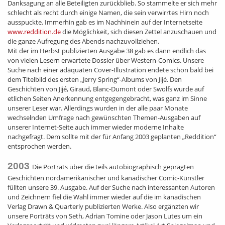
Danksagung an alle Beteiligten zurückblieb. So stammelte er sich mehr
schlecht als recht durch einige Namen, die sein verwirrtes Hirn noch
ausspuckte. Immerhin gab es im Nachhinein auf der Internetseite
www.reddition.de
die Möglichkeit, sich diesen Zettel anzuschauen und
die ganze Aufregung des Abends nachzuvollziehen.
Mit der im Herbst publizierten Ausgabe 38 gab es dann endlich das
von vielen Lesern erwartete Dossier über Western-Comics. Unsere
Suche nach einer adäquaten Cover-Illustration endete schon bald bei
dem Titelbild des ersten „Jerry Spring“-Albums von Jijé. Den
Geschichten von Jijé, Giraud, Blanc-Dumont oder Swolfs wurde auf
etlichen Seiten Anerkennung entgegengebracht, was ganz im Sinne
unserer Leser war. Allerdings wurden in der alle paar Monate
wechselnden Umfrage nach gewünschten Themen-Ausgaben auf
unserer Internet-Seite auch immer wieder moderne Inhalte
nachgefragt. Dem sollte mit der für Anfang 2003 geplanten „Reddition“
entsprochen werden.
2003
Die Porträts über die teils autobiographisch geprägten
Geschichten nordamerikanischer und kanadischer Comic-Künstler
füllten unsere 39. Ausgabe. Auf der Suche nach interessanten Autoren
und Zeichnern fiel die Wahl immer wieder auf die im kanadischen
Verlag Drawn & Quarterly publizierten Werke. Also ergänzten wir
unsere Porträts von Seth, Adrian Tomine oder Jason Lutes um ein