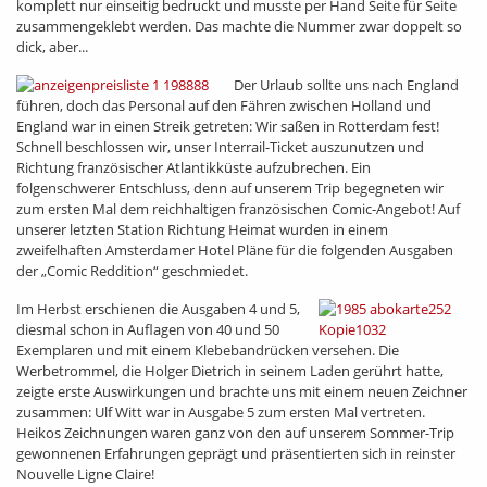
komplett nur einseitig bedruckt und musste per Hand Seite für Seite
zusammengeklebt werden. Das machte die Nummer zwar doppelt so
dick, aber...
Der Urlaub sollte uns nach England
führen, doch das Personal auf den Fähren zwischen Holland und
England war in einen Streik getreten: Wir saßen in Rotterdam fest!
Schnell beschlossen wir, unser Interrail-Ticket auszunutzen und
Richtung französischer Atlantikküste aufzubrechen. Ein
folgenschwerer Entschluss, denn auf unserem Trip begegneten wir
zum ersten Mal dem reichhaltigen französischen Comic-Angebot! Auf
unserer letzten Station Richtung Heimat wurden in einem
zweifelhaften Amsterdamer Hotel Pläne für die folgenden Ausgaben
der „Comic Reddition“ geschmiedet.
Im Herbst erschienen die Ausgaben 4 und 5,
diesmal schon in Auflagen von 40 und 50
Exemplaren und mit einem Klebebandrücken versehen. Die
Werbetrommel, die Holger Dietrich in seinem Laden gerührt hatte,
zeigte erste Auswirkungen und brachte uns mit einem neuen Zeichner
zusammen: Ulf Witt war in Ausgabe 5 zum ersten Mal vertreten.
Heikos Zeichnungen waren ganz von den auf unserem Sommer-Trip
gewonnenen Erfahrungen geprägt und präsentierten sich in reinster
Nouvelle Ligne Claire!