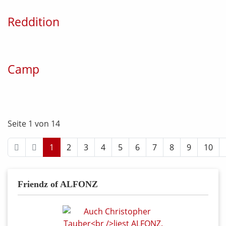
Reddition
Camp
Seite 1 von 14
1
2
3
4
5
6
7
8
9
10
Friendz of ALFONZ