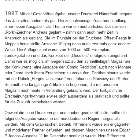
1987
Mit der Geschäftsaufgabe unserer Druckerei Hünerfauth begann
das Jahr alles andere als gut. Die zeitaufwendige Zusammenstellung
einer neuen Ausgabe – als Thema war ein ausführliches Dossier von
„Rork“-Zeichner Andreas geplant – nahm dann auch mehr Zeit in
Anspruch als geplant. Die im Frühjahr bei der Druckerei Offset-Feege in
Meppen hergestellte Ausgabe 10 ging dann auch erstmals ganz andere
Wege. Die Auflagenzahl wurde von 1000 auf 500 Exemplare
zurückgefahren und das Konzept der „Dossiers“ erfolgreich eingeführt.
Damit war es möglich, im Gegensatz zu den schnelllebigen Magazinen
der Konkurrenz, eine Ausgabe der „Comic Reddition“ auch noch Monate
oder Jahre nach ihrem Erscheinen zu verkaufen. Darüber hinaus wurde
mit der Rubrik „Hergés Universum“ von Johannes Stawowy und Stefan
Schmidt eine langjährige Artikelreihe begonnen, die mit unserem
Magazin noch heute in Verbindung gebracht wird. Der halbjährliche
Erscheinungsrhythmus erwies sich ausserdem als praktisch und sollte
für die Zukunft beibehalten werden.
Obwohl die neue Druckerei gut und sauber gearbeitet hatte, sollte die
folgende Ausgabe wieder in der norddeutschen Region hergestellt
werden. Mit dem Graphischen Betrieb Piffrement wurde ein engagierter
und motivierter Partner gefunden, auf dessen Maschinen unsere Edgar
P.Jacobs-Ausgabe 11 im Dezember gedruckt wurde. Herr Piffrement