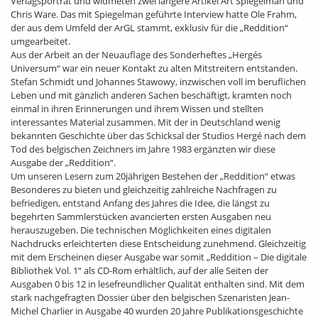
Verlagsporträt und widmeten zwei längere Artikel Art Spiegelman und
Chris Ware. Das mit Spiegelman geführte Interview hatte Ole Frahm,
der aus dem Umfeld der ArGL stammt, exklusiv für die „Reddition“
umgearbeitet.
Aus der Arbeit an der Neuauflage des Sonderheftes „Hergés
Universum“ war ein neuer Kontakt zu alten Mitstreitern entstanden.
Stefan Schmidt und Johannes Stawowy, inzwischen voll im beruflichen
Leben und mit gänzlich anderen Sachen beschäftigt, kramten noch
einmal in ihren Erinnerungen und ihrem Wissen und stellten
interessantes Material zusammen. Mit der in Deutschland wenig
bekannten Geschichte über das Schicksal der Studios Hergé nach dem
Tod des belgischen Zeichners im Jahre 1983 ergänzten wir diese
Ausgabe der „Reddition“.
Um unseren Lesern zum 20jährigen Bestehen der „Reddition“ etwas
Besonderes zu bieten und gleichzeitig zahlreiche Nachfragen zu
befriedigen, entstand Anfang des Jahres die Idee, die längst zu
begehrten Sammlerstücken avancierten ersten Ausgaben neu
herauszugeben. Die technischen Möglichkeiten eines digitalen
Nachdrucks erleichterten diese Entscheidung zunehmend. Gleichzeitig
mit dem Erscheinen dieser Ausgabe war somit „Reddition – Die digitale
Bibliothek Vol. 1“ als CD-Rom erhältlich, auf der alle Seiten der
Ausgaben 0 bis 12 in lesefreundlicher Qualität enthalten sind. Mit dem
stark nachgefragten Dossier über den belgischen Szenaristen Jean-
Michel Charlier in Ausgabe 40 wurden 20 Jahre Publikationsgeschichte