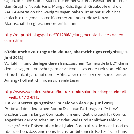
sagen. In einem Comic-Markt, der immer weiter auseinanderdriftet, in
dem Graphic-Novels-Fans, Manga-Kids, Sigurd- Grauköpfe und die
ZACK-Generation sich wenig zu sagen haben, ist es natürlich nicht
einfach, eine gemeinsame Klammer zu finden, die »Alfonz«-
Mannschaft kriegt es aber ordentlich hin.
http://enpunkt.blogspot.de/2012/06/gelungener-start-eines-neuen-
comic.html
Süddeutsche Zeitung:
»Ein kleines, aber wichtiges Ereignis«
[11.
Juni 2012]
Vorbild [...] sind die legendären französischen "Cahiers de la BD", die in
den Siebzigern und Achtzigern erschienen. Das erste Heft von "Alfonz"
ist noch nicht ganz auf deren Höhe, aber ein sehr vielversprechender
Anfang - hoffentlich finden sich viele Leser.
http://www.sueddeutsche.de/kultur/comic-salon-in-erlangen-einheit-
in-vielfalt-1.1379112
F.A.Z.: Überzeugungstäter im Zeichen des Z
[6. Juni 2012]
Probe auf den deutschen Boom: Das neue Fachmagazin "Alfonz"
erscheint zum Erlanger Comicsalon. In einer Zeit, die auch für Comics
angesichts der optischen Brillanz des iPads und ähnlicher Tabloid-
Lesegeräte die Präsentation in digitalen Foren attraktiv macht, darf es
überraschen, dass eine neue, höchst ambitionierte Fachzeitschrift ins