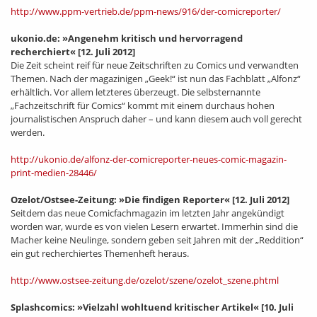
http://www.ppm-vertrieb.de/ppm-news/916/der-comicreporter/
ukonio.de: »Angenehm kritisch und hervorragend
recherchiert«
[12. Juli 2012]
Die Zeit scheint reif für neue Zeitschriften zu Comics und verwandten
Themen. Nach der magazinigen „Geek!“ ist nun das Fachblatt „Alfonz“
erhältlich. Vor allem letzteres überzeugt. Die selbsternannte
„Fachzeitschrift für Comics“ kommt mit einem durchaus hohen
journalistischen Anspruch daher – und kann diesem auch voll gerecht
werden.
http://ukonio.de/alfonz-der-comicreporter-neues-comic-magazin-
print-medien-28446/
Ozelot/Ostsee-Zeitung: »Die findigen Reporter«
[12. Juli 2012]
Seitdem das neue Comicfachmagazin im letzten Jahr angekündigt
worden war, wurde es von vielen Lesern erwartet. Immerhin sind die
Macher keine Neulinge, sondern geben seit Jahren mit der „Reddition“
ein gut recherchiertes Themenheft heraus.
http://www.ostsee-zeitung.de/ozelot/szene/ozelot_szene.phtml
Splashcomics: »Vielzahl wohltuend kritischer Artikel«
[10. Juli