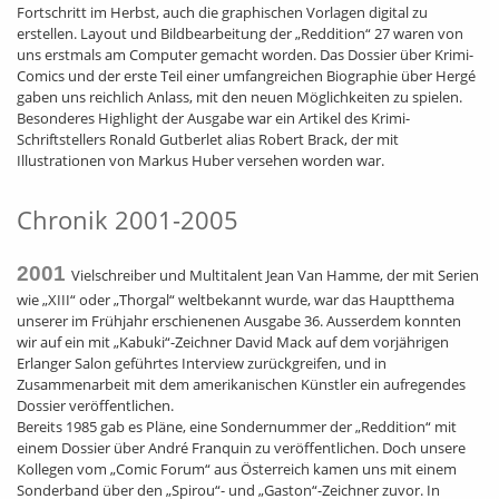
Fortschritt im Herbst, auch die graphischen Vorlagen digital zu
erstellen. Layout und Bildbearbeitung der „Reddition“ 27 waren von
uns erstmals am Computer gemacht worden. Das Dossier über Krimi-
Comics und der erste Teil einer umfangreichen Biographie über Hergé
gaben uns reichlich Anlass, mit den neuen Möglichkeiten zu spielen.
Besonderes Highlight der Ausgabe war ein Artikel des Krimi-
Schriftstellers Ronald Gutberlet alias Robert Brack, der mit
Illustrationen von Markus Huber versehen worden war.
Chronik 2001-2005
2001
Vielschreiber und Multitalent Jean Van Hamme, der mit Serien
wie „XIII“ oder „Thorgal“ weltbekannt wurde, war das Hauptthema
unserer im Frühjahr erschienenen Ausgabe 36. Ausserdem konnten
wir auf ein mit „Kabuki“-Zeichner David Mack auf dem vorjährigen
Erlanger Salon geführtes Interview zurückgreifen, und in
Zusammenarbeit mit dem amerikanischen Künstler ein aufregendes
Dossier veröffentlichen.
Bereits 1985 gab es Pläne, eine Sondernummer der „Reddition“ mit
einem Dossier über André Franquin zu veröffentlichen. Doch unsere
Kollegen vom „Comic Forum“ aus Österreich kamen uns mit einem
Sonderband über den „Spirou“- und „Gaston“-Zeichner zuvor. In