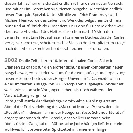
diesem Jahr schien uns die Zeit endlich reif für einen neuen Versuch,
und mit der im Dezember publizierten Ausgabe 37 erschien endlich
unser Franquin-Spezial. Unter Mithilfe von Erich Brandmayr und
Michael Hein wurde das Leben und Werk des belgischen Zeichners
bunt und ausführlich dokumentiert. Der Lohn für unsere Arbeit war
der rasche Abverkauf des Heftes, das schon nach 10 Monaten
vergriffen war. Eine Neuauflage in Form eines Buches, das der Carlsen
Verlag vorbereitete, scheiterte schließlich an der komplizierten Frage
nach den Abdruckrechten für die zahlreichen Illustrationen.
2002
Da die Zeit bis zum 10. Internationalen Comic-Salon in
Erlangen zu knapp für die Veröffentlichung einer kompletten neuen
Ausgabe war, entschieden wir uns für die Neuauflage und Ergänzung
unseres Sonderheftes über „Hergés Universum“. Das wiederum in
einer limitierten Auflage von 300 Exemplaren aufgelegte Sonderheft
war – wie schon sein Vorgänger – ebenfalls noch während der
Veranstaltung vergriffen.
Richtig toll wurde der diesjährige Comic-Salon allerdings erst am
Abend der Preisverleihung des „Max und Moritz“-Preises, den die
„Reddition“ in diesem Jahr in der Kategorie „Beste Sekundärliteratur“
entgegennehmen durfte. Schade, dass Volker Hamann beim
überstürzten Gang auf die Bühne seine Jacke hängen ließ, in der ein
wohlweislich vorbereiteter Spickzettel mit einer ellenlangen