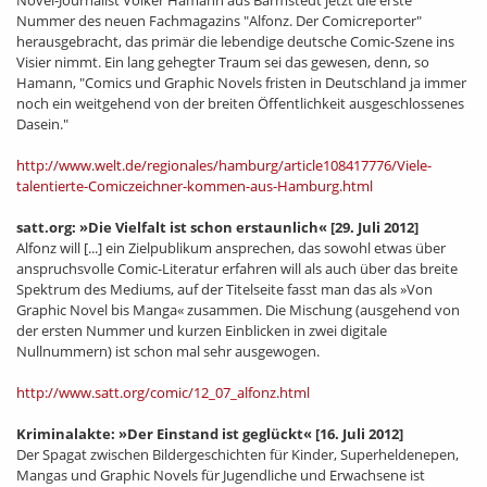
Nummer des neuen Fachmagazins "Alfonz. Der Comicreporter"
herausgebracht, das primär die lebendige deutsche Comic-Szene ins
Visier nimmt. Ein lang gehegter Traum sei das gewesen, denn, so
Hamann, "Comics und Graphic Novels fristen in Deutschland ja immer
noch ein weitgehend von der breiten Öffentlichkeit ausgeschlossenes
Dasein."
http://www.welt.de/regionales/hamburg/article108417776/Viele-
talentierte-Comiczeichner-kommen-aus-Hamburg.html
satt.org: »Die Vielfalt ist schon erstaunlich«
[29. Juli 2012]
Alfonz will [...] ein Zielpublikum ansprechen, das sowohl etwas über
anspruchsvolle Comic-Literatur erfahren will als auch über das breite
Spektrum des Mediums, auf der Titelseite fasst man das als »Von
Graphic Novel bis Manga« zusammen. Die Mischung (ausgehend von
der ersten Nummer und kurzen Einblicken in zwei digitale
Nullnummern) ist schon mal sehr ausgewogen.
http://www.satt.org/comic/12_07_alfonz.html
Kriminalakte: »Der Einstand ist geglückt«
[16. Juli 2012]
Der Spagat zwischen Bildergeschichten für Kinder, Superheldenepen,
Mangas und Graphic Novels für Jugendliche und Erwachsene ist