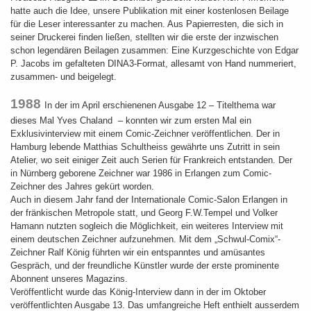
hatte auch die Idee, unsere Publikation mit einer kostenlosen Beilage
für die Leser interessanter zu machen. Aus Papierresten, die sich in
seiner Druckerei finden ließen, stellten wir die erste der inzwischen
schon legendären Beilagen zusammen: Eine Kurzgeschichte von Edgar
P. Jacobs im gefalteten DINA3-Format, allesamt von Hand nummeriert,
zusammen- und beigelegt.
1988
In der im April erschienenen Ausgabe 12 – Titelthema war
dieses Mal Yves Chaland – konnten wir zum ersten Mal ein
Exklusivinterview mit einem Comic-Zeichner veröffentlichen. Der in
Hamburg lebende Matthias Schultheiss gewährte uns Zutritt in sein
Atelier, wo seit einiger Zeit auch Serien für Frankreich entstanden. Der
in Nürnberg geborene Zeichner war 1986 in Erlangen zum Comic-
Zeichner des Jahres gekürt worden.
Auch in diesem Jahr fand der Internationale Comic-Salon Erlangen in
der fränkischen Metropole statt, und Georg F.W.Tempel und Volker
Hamann nutzten sogleich die Möglichkeit, ein weiteres Interview mit
einem deutschen Zeichner aufzunehmen. Mit dem „Schwul-Comix“-
Zeichner Ralf König führten wir ein entspanntes und amüsantes
Gespräch, und der freundliche Künstler wurde der erste prominente
Abonnent unseres Magazins.
Veröffentlicht wurde das König-Interview dann in der im Oktober
veröffentlichten Ausgabe 13. Das umfangreiche Heft enthielt ausserdem