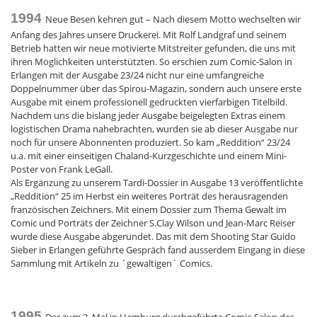
1994
Neue Besen kehren gut – Nach diesem Motto wechselten wir
Anfang des Jahres unsere Druckerei. Mit Rolf Landgraf und seinem
Betrieb hatten wir neue motivierte Mitstreiter gefunden, die uns mit
ihren Möglichkeiten unterstützten. So erschien zum Comic-Salon in
Erlangen mit der Ausgabe 23/24 nicht nur eine umfangreiche
Doppelnummer über das Spirou-Magazin, sondern auch unsere erste
Ausgabe mit einem professionell gedruckten vierfarbigen Titelbild.
Nachdem uns die bislang jeder Ausgabe beigelegten Extras einem
logistischen Drama nahebrachten, wurden sie ab dieser Ausgabe nur
noch für unsere Abonnenten produziert. So kam „Reddition“ 23/24
u.a. mit einer einseitigen Chaland-Kurzgeschichte und einem Mini-
Poster von Frank LeGall.
Als Ergänzung zu unserem Tardi-Dossier in Ausgabe 13 veröffentlichte
„Reddition“ 25 im Herbst ein weiteres Porträt des herausragenden
französischen Zeichners. Mit einem Dossier zum Thema Gewalt im
Comic und Porträts der Zeichner S.Clay Wilson und Jean-Marc Reiser
wurde diese Ausgabe abgerundet. Das mit dem Shooting Star Guido
Sieber in Erlangen geführte Gespräch fand ausserdem Eingang in diese
Sammlung mit Artikeln zu ´gewaltigen´ Comics.
1995
Der zum 2. Mal in Hamburg durchgeführte Comic-Salon des