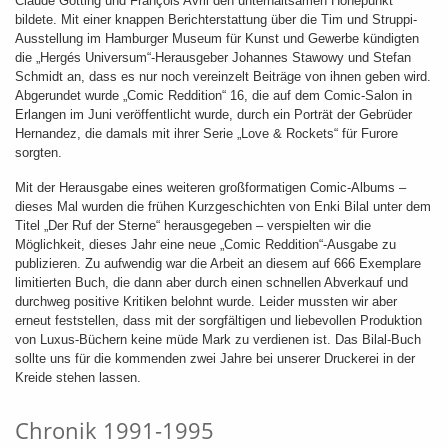
Claude Götting und François Avril den unterhaltsamen Höhepunkt
bildete. Mit einer knappen Berichterstattung über die Tim und Struppi-
Ausstellung im Hamburger Museum für Kunst und Gewerbe kündigten
die „Hergés Universum“-Herausgeber Johannes Stawowy und Stefan
Schmidt an, dass es nur noch vereinzelt Beiträge von ihnen geben wird.
Abgerundet wurde „Comic Reddition“ 16, die auf dem Comic-Salon in
Erlangen im Juni veröffentlicht wurde, durch ein Porträt der Gebrüder
Hernandez, die damals mit ihrer Serie „Love & Rockets“ für Furore
sorgten.
Mit der Herausgabe eines weiteren großformatigen Comic-Albums –
dieses Mal wurden die frühen Kurzgeschichten von Enki Bilal unter dem
Titel „Der Ruf der Sterne“ herausgegeben – verspielten wir die
Möglichkeit, dieses Jahr eine neue „Comic Reddition“-Ausgabe zu
publizieren. Zu aufwendig war die Arbeit an diesem auf 666 Exemplare
limitierten Buch, die dann aber durch einen schnellen Abverkauf und
durchweg positive Kritiken belohnt wurde. Leider mussten wir aber
erneut feststellen, dass mit der sorgfältigen und liebevollen Produktion
von Luxus-Büchern keine müde Mark zu verdienen ist. Das Bilal-Buch
sollte uns für die kommenden zwei Jahre bei unserer Druckerei in der
Kreide stehen lassen.
Chronik 1991-1995