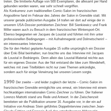
treten. Die limitierte Auflage von 500 Exemplaren, die allesamt per Hand
gebunden worden waren, war sehr schnell vergriffen.
Als Konkurrenz zum traditionellen Comic-Salon im französischen
Angoulême fand im Februar des Jahres der Salon in Grenoble statt. Mit
unserer gerade publizierten Ausgabe 14 trafen wir dort auf einige der in
unserem USA-Dossier porträtierten Zeichner: Bill Sienkiewicz und Frank
Miller waren auch zu Besuch in dem französischen Wintersport-Ort.
Ebenso begegneten wir Jacques de Loustal und führten mit ihm unter
professionellen Bedingungen – mit Aufnahmegerät und Dolmetscherin! –
ein interessantes Interview.
Die für den Herbst geplante Ausgabe 15 sollte ursprünglich ein Dossier
über Enki Bilal beinhalten; nun brachte uns das Interview mit Jacques
de Loustal in Bedrängnis. Denn allein das Loustal-Material reichte aus
für ein eigenes Dossier. Aus der Not entstand die Idee zum Wendeheft,
welches mit zwei Titelbildern nicht nur zwei Themen ankündigte,
sondern auch für einige Verwirrung bei unseren Lesern sorgte.
1990
Der zweite – und leider zugleich der letzte – Comic-Salon im
französischen Grenoble ermöglichte uns erneut, ein Interview mit einem
hochkarätigen internationalen Comic-Zeichner zu führen. Der Italiener
Lorenzo Mattotti stand uns Rede und Antwort. In der Zwischenzeit
bereiteten wir die Publikation unserer 16. Ausgabe vor, in der ein auf
Initiative von Andreas Stein geführtes Doppelinterview zwischen Jean-