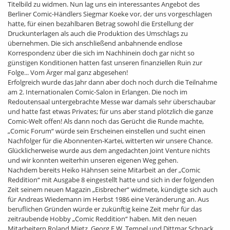
Titelbild zu widmen. Nun lag uns ein interessantes Angebot des
Berliner Comic-Händlers Siegmar Koeke vor, der uns vorgeschlagen
hatte, für einen bezahlbaren Betrag sowohl die Erstellung der
Druckunterlagen als auch die Produktion des Umschlags zu
übernehmen. Die sich anschließend anbahnende endlose
Korrespondenz über die sich im Nachhinein doch gar nicht so
günstigen Konditionen hatten fast unseren finanziellen Ruin zur
Folge... Vom Ärger mal ganz abgesehen!
Erfolgreich wurde das Jahr dann aber doch noch durch die Teilnahme
am 2. Internationalen Comic-Salon in Erlangen. Die noch im
Redoutensaal untergebrachte Messe war damals sehr überschaubar
und hatte fast etwas Privates; für uns aber stand plötzlich die ganze
Comic-Welt offen! Als dann noch das Gerücht die Runde machte,
„Comic Forum“ würde sein Erscheinen einstellen und sucht einen
Nachfolger für die Abonnenten-Kartei, witterten wir unsere Chance.
Glücklicherweise wurde aus dem angedachten Joint Venture nichts
und wir konnten weiterhin unseren eigenen Weg gehen.
Nachdem bereits Heiko Hähnsen seine Mitarbeit an der „Comic
Reddition“ mit Ausgabe 8 eingestellt hatte und sich in der folgenden
Zeit seinem neuen Magazin „Eisbrecher“ widmete, kündigte sich auch
für Andreas Wiedemann im Herbst 1986 eine Veränderung an. Aus
beruflichen Gründen würde er zukünftig keine Zeit mehr für das
zeitraubende Hobby „Comic Reddition“ haben. Mit den neuen
Mitarbeitern Roland Mietz, Georg F.W. Tempel und Dittmar Schnack