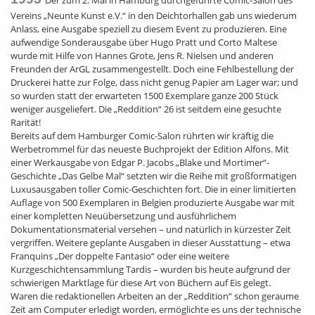
Vereins „Neunte Kunst e.V.“ in den Deichtorhallen gab uns wiederum
Anlass, eine Ausgabe speziell zu diesem Event zu produzieren. Eine
aufwendige Sonderausgabe über Hugo Pratt und Corto Maltese
wurde mit Hilfe von Hannes Grote, Jens R. Nielsen und anderen
Freunden der ArGL zusammengestellt. Doch eine Fehlbestellung der
Druckerei hatte zur Folge, dass nicht genug Papier am Lager war; und
so wurden statt der erwarteten 1500 Exemplare ganze 200 Stück
weniger ausgeliefert. Die „Reddition“ 26 ist seitdem eine gesuchte
Rarität!
Bereits auf dem Hamburger Comic-Salon rührten wir kräftig die
Werbetrommel für das neueste Buchprojekt der Edition Alfons. Mit
einer Werkausgabe von Edgar P. Jacobs „Blake und Mortimer“-
Geschichte „Das Gelbe Mal“ setzten wir die Reihe mit großformatigen
Luxusausgaben toller Comic-Geschichten fort. Die in einer limitierten
Auflage von 500 Exemplaren in Belgien produzierte Ausgabe war mit
einer kompletten Neuübersetzung und ausführlichem
Dokumentationsmaterial versehen – und natürlich in kürzester Zeit
vergriffen. Weitere geplante Ausgaben in dieser Ausstattung – etwa
Franquins „Der doppelte Fantasio“ oder eine weitere
Kurzgeschichtensammlung Tardis – wurden bis heute aufgrund der
schwierigen Marktlage für diese Art von Büchern auf Eis gelegt.
Waren die redaktionellen Arbeiten an der „Reddition“ schon geraume
Zeit am Computer erledigt worden, ermöglichte es uns der technische