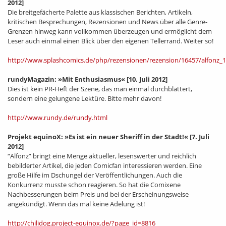
2012]
Die breitgefächerte Palette aus klassischen Berichten, Artikeln,
kritischen Besprechungen, Rezensionen und News über alle Genre-
Grenzen hinweg kann vollkommen überzeugen und ermöglicht dem
Leser auch einmal einen Blick über den eigenen Tellerrand. Weiter so!
http://www.splashcomics.de/php/rezensionen/rezension/16457/alfonz_
rundyMagazin: »Mit Enthusiasmus«
[10. Juli 2012]
Dies ist kein PR-Heft der Szene, das man einmal durchblättert,
sondern eine gelungene Lektüre. Bitte mehr davon!
http://www.rundy.de/rundy.html
Projekt equinoX: »Es ist ein neuer Sheriff in der Stadt!«
[7. Juli
2012]
“Alfonz” bringt eine Menge aktueller, lesenswerter und reichlich
bebilderter Artikel, die jeden Comicfan interessieren werden. Eine
große Hilfe im Dschungel der Veröffentlichungen. Auch die
Konkurrenz musste schon reagieren. So hat die Comixene
Nachbesserungen beim Preis und bei der Erscheinungsweise
angekündigt. Wenn das mal keine Adelung ist!
http://chilidog.project-equinox.de/?page_id=8816