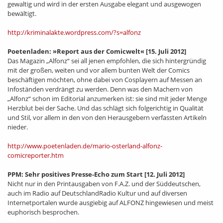
gewaltig und wird in der ersten Ausgabe elegant und ausgewogen
bewältigt.
http://kriminalakte.wordpress.com/?s=alfonz
Poetenladen: »Report aus der Comicwelt«
[15. Juli 2012]
Das Magazin „Alfonz“ sei all jenen empfohlen, die sich hintergründig
mit der großen, weiten und vor allem bunten Welt der Comics
beschäftigen möchten, ohne dabei von Cosplayern auf Messen an
Infoständen verdrängt zu werden. Denn was den Machern von
„Alfonz“ schon im Editorial anzumerken ist: sie sind mit jeder Menge
Herzblut bei der Sache. Und das schlägt sich folgerichtig in Qualität
und Stil, vor allem in den von den Herausgebern verfassten Artikeln
nieder.
http://www.poetenladen.de/mario-osterland-alfonz-
comicreporter.htm
PPM: Sehr positives Presse-Echo zum Start
[12. Juli 2012]
Nicht nur in den Printausgaben von F.A.Z. und der Süddeutschen,
auch im Radio auf DeutschlandRadio Kultur und auf diversen
Internetportalen wurde ausgiebig auf ALFONZ hingewiesen und meist
euphorisch besprochen.