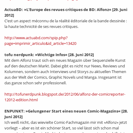
ActuaBD: »L’Europe des revues critiques de BD: Alfonz«
[29. Juni
2012]
C’est un aspect méconnu de la réalité éditoriale de la bande dessinée :
la haute technicité de ses revues critiques.
http://www.actuabd.com/spip.php?
page=imprimir_articulo&id_article=13420
tofu nerdpunk: »Wichtige Infos«
[28. Juni 2012]
Mit dem Alfonz traut sich ein neues Magazin über Sequenzielle Kunst
auf den deutschen Markt. Dabei gibt es nicht nur News, Reviews und
Kolumnen, sondern auch Interviews und Storys zu aktuellen Themen
aus der Welt der Comics, Graphic Novels und Manga. Insgesamt ist
das ganze schon sehr professionell.
http://tofunerdpunk.blogspot.de/2012/06/alfonz-der-comicreporter-
12012-edition.html
ENPUNKT: »Gelungener Start eines neuen Comic-Magazins«
[28.
Juni 2012]
Ich weiß nicht, das wievielte Comic-Fachmagazin mir mit »Alfonz« jetzt
vorliegt – aber es ist ein schöner Start, so viel lässt sich schon mal