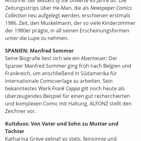
Anführer der
Masters of the Universe
45 Jahre alt. Die
Zeitungsstrips über He-Man, die als
Newspaper Comics
Collection
neu aufgelegt werden, erschienen erstmals
1986. Zeit, den Muskelmann, der so viele Kinderzimmer
der 1980er prägte, in all seinen Erscheinungsformen
unter die Lupe zu nehmen.
SPANIEN: Manfred Sommer
Seine Biografie liest sich wie ein Abenteuer: Der
Spanier Manfred Sommer ging früh nach Belgien und
Frankreich, um anschließend in Südamerika für
internationale Comicverlage zu arbeiten. Sein
bekanntestes Werk
Frank Cappa
gilt noch heute als
überzeugendes Beispiel für einen gut recherchierten
und komplexen Comic mit Haltung. ALFONZ stellt den
Zeichner vor.
Kultduos
: Von Vater und Sohn zu Mutter und
Tochter
Katharina Greve gelingt es stets, feinsinnig und