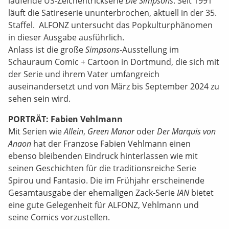
laufende US-Zeichentrickserie
Die Simpsons
. Seit 1991
läuft die Satireserie ununterbrochen, aktuell in der 35.
Staffel. ALFONZ untersucht das Popkulturphänomen
in dieser Ausgabe ausführlich.
Anlass ist die große
Simpsons
-Ausstellung im
Schauraum Comic + Cartoon in Dortmund, die sich mit
der Serie und ihrem Vater umfangreich
auseinandersetzt und von März bis September 2024 zu
sehen sein wird.
PORTRÄT: Fabien Vehlmann
Mit Serien wie
Allein
,
Green Manor
oder
Der Marquis von
Anaon
hat der Franzose Fabien Vehlmann einen
ebenso bleibenden Eindruck hinterlassen wie mit
seinen Geschichten für die traditionsreiche Serie
Spirou und Fantasio. Die im Frühjahr erscheinende
Gesamtausgabe der ehemaligen Zack-Serie
IAN
bietet
eine gute Gelegenheit für ALFONZ, Vehlmann und
seine Comics vorzustellen.