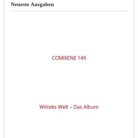
Neueste Ausgaben
COMIXENE 149
Witteks Welt – Das Album
Reddition 83
Alfonz 02/2026
Reddition 82