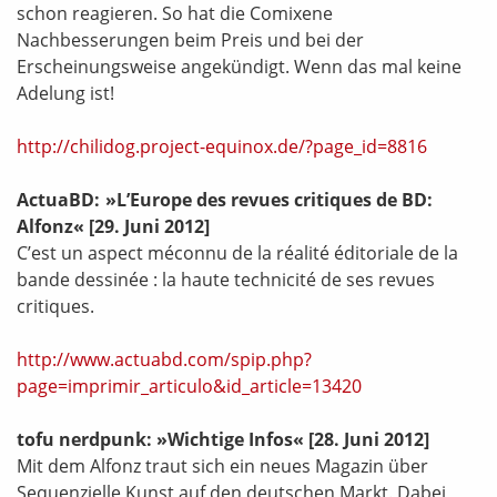
schon reagieren. So hat die Comixene
Nachbesserungen beim Preis und bei der
Erscheinungsweise angekündigt. Wenn das mal keine
Adelung ist!
http://chilidog.project-equinox.de/?page_id=8816
ActuaBD: »L’Europe des revues critiques de BD:
Alfonz«
[29. Juni 2012]
C’est un aspect méconnu de la réalité éditoriale de la
bande dessinée : la haute technicité de ses revues
critiques.
http://www.actuabd.com/spip.php?
page=imprimir_articulo&id_article=13420
tofu nerdpunk: »Wichtige Infos«
[28. Juni 2012]
Mit dem Alfonz traut sich ein neues Magazin über
Sequenzielle Kunst auf den deutschen Markt. Dabei