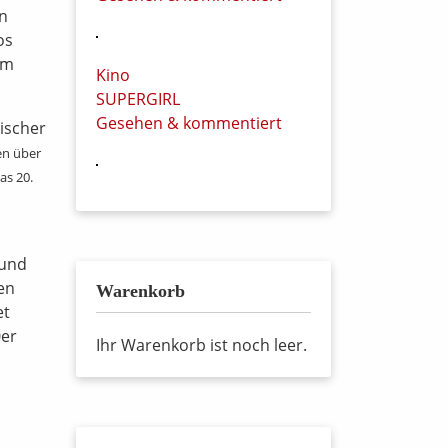
in
os
rm
Kino
SUPERGIRL
Gesehen & kommentiert
gischer
en über
as 20.
 und
en
Warenkorb
et
0er
Ihr Warenkorb ist noch leer.