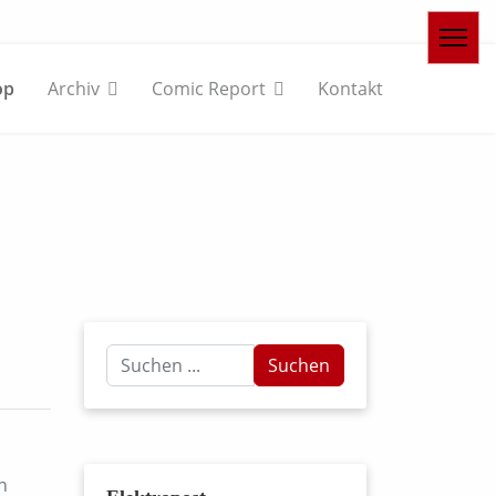
op
Archiv
Comic Report
Kontakt
Suchen
Suchen
...
n