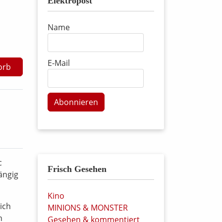
Elektropost
Name
E-Mail
orb
Abonnieren
c
Frisch Gesehen
ängig
Kino
ich
MINIONS & MONSTER
n
Gesehen & kommentiert