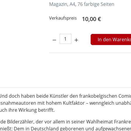
Magazin, A4, 76 farbige Seiten
Verkaufspreis
10,00 €
Menge:
In den Warenk
. Und doch haben beide Künstler den frankobelgischen Comi
Ausnahmeautoren mit hohem Kultfaktor – wenngleich unabh
ch ihre Wirkung betrifft.
de Bilderzähler, der vor allem in seiner Wahlheimat Frankre
enießt: Dem in Deutschland geborenen und aufgewachsene