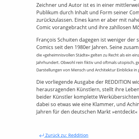
Zeichner und Autor ist es in einer mittlerw
Publikum durch Inhalt und Form seiner Comi
zurückzulassen. Eines kann er aber mit nah
Comic vorangebracht und ihre zahllosen Mög
François Schuiten dagegen ist weniger der st
Comics seit den 1980er Jahren. Seine zus
die »geheimnisvollen Städte« gelten zu Recht als ein ein
Jahrhundert. Obwohl rein fiktiv und oftmals utopisch, g
Darstellungen von Mensch und Architektur Einblicke in 
Die vorliegende Ausgabe der REDDITION wid
herausragenden Künstlern, stellt ihre Lebe
beider Künstler komplette Werkübersichten. 
dabei so etwas wie eine Klammer, und Achim
Jahren für den deutschen Markt »entdeckt« 
Zurück zu: Reddition