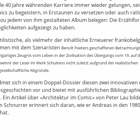
eile 40 Jahre währenden Karriere immer wieder gelungen, se
cs zu begeistern, in Erstaunen zu versetzen oder auch ratl
ezu jedem von ihm gestalteten Album belegen: Die Erzählfo
lichkeiten aufgezeigt zu haben.
ilistische, als vielmehr der inhaltliche Erneuerer frankobel
ammen mit dem Szenaristen
Benoît Peeters geschaffenen Betrachtung
zigartiges Zeugnis vom Leben in der Zivilisation des Übergangs vom 19. auf d
ewinnt der Leser im Werk Schuitens nicht zuletzt aufgrund der realistischen
gesellschaftliche Abgründe.
met sich in einem Doppel-Dossier diesen zwei innovativen
nsgeschichten vor und bietet mit ausführlichen Bibliographi
Ein Artikel über »Architektur im Comic« von Peter Lau bild
 Schnurrer erinnert sich daran, wie er Andreas in den 198
hat.