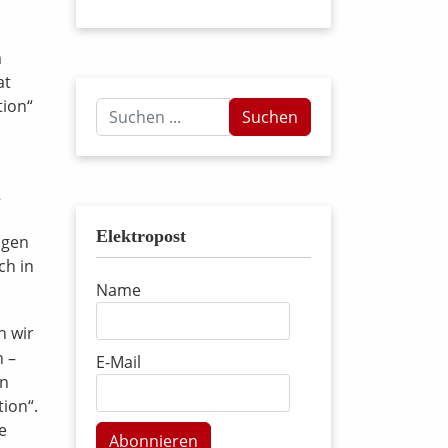
m
at
tion“
Suchen
Suchen
...
Elektropost
ngen
ch in
Name
n wir
n –
E-Mail
en
ion“.
e
Abonnieren