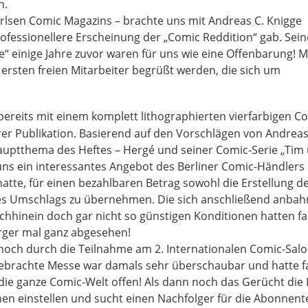
h.
arlsen Comic Magazins – brachte uns mit Andreas C. Knigge
rofessionellere Erscheinung der „Comic Reddition“ gab. Sein
 einige Jahre zuvor waren für uns wie eine Offenbarung! M
 ersten freien Mitarbeiter begrüßt werden, die sich um
bereits mit einem komplett lithographierten vierfarbigen Co
rer Publikation. Basierend auf den Vorschlägen von Andreas
auptthema des Heftes – Hergé und seiner Comic-Serie „Tim
 uns ein interessantes Angebot des Berliner Comic-Händlers
atte, für einen bezahlbaren Betrag sowohl die Erstellung d
des Umschlags zu übernehmen. Die sich anschließend anba
hhinein doch gar nicht so günstigen Konditionen hatten fa
Ärger mal ganz abgesehen!
noch durch die Teilnahme am 2. Internationalen Comic-Salo
ebrachte Messe war damals sehr überschaubar und hatte f
h die ganze Comic-Welt offen! Als dann noch das Gerücht di
en einstellen und sucht einen Nachfolger für die Abonnent