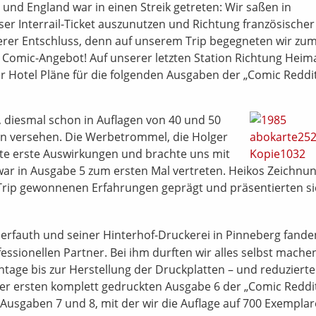
und England war in einen Streik getreten: Wir saßen in
ser Interrail-Ticket auszunutzen und Richtung französischer
werer Entschluss, denn auf unserem Trip begegneten wir zu
 Comic-Angebot! Auf unserer letzten Station Richtung Heim
 Hotel Pläne für die folgenden Ausgaben der „Comic Reddi
 diesmal schon in Auflagen von 40 und 50
n versehen. Die Werbetrommel, die Holger
igte erste Auswirkungen und brachte uns mit
ar in Ausgabe 5 zum ersten Mal vertreten. Heikos Zeichnu
ip gewonnenen Erfahrungen geprägt und präsentierten si
erfauth und seiner Hinterhof-Druckerei in Pinneberg fande
essionellen Partner. Bei ihm durften wir alles selbst mache
ntage bis zur Herstellung der Druckplatten – und reduziert
er ersten komplett gedruckten Ausgabe 6 der „Comic Reddit
usgaben 7 und 8, mit der wir die Auflage auf 700 Exemplar