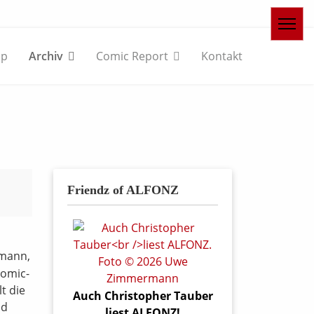
op
Archiv
Comic Report
Kontakt
Friendz of ALFONZ
emann,
Comic-
t die
Auch Christopher Tauber
nd
liest ALFONZ!