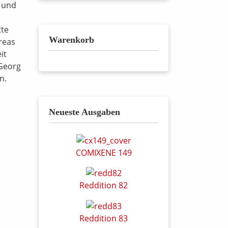
s und
tte
Warenkorb
reas
it
 Georg
n.
Neueste Ausgaben
COMIXENE 149
Reddition 82
Reddition 83