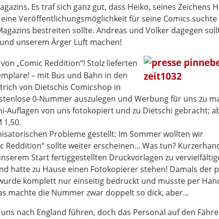
azins. Es traf sich ganz gut, dass Heiko, seines Zeichens 
n eine Veröffentlichungsmöglichkeit für seine Comics suchte
Magazins bestreiten sollte. Andreas und Volker dagegen soll
 und unserem Ärger Luft machen!
von „Comic Reddition“! Stolz lieferten
emplare! – mit Bus und Bahn in den
trich von Dietschis Comicshop in
ostenlose 0-Nummer auszulegen und Werbung für uns zu m
-Auflagen von uns fotokopiert und zu Dietschi gebracht; a
 1,50.
nisatorischen Probleme gestellt: Im Sommer wollten wir
Reddition“ sollte weiter erscheinen... Was tun? Kurzerhan
unserem Start fertiggestellten Druckvorlagen zu vervielfälti
 und hatte zu Hause einen Fotokopierer stehen! Damals der 
 wurde komplett nur einseitig bedruckt und musste per Han
s machte die Nummer zwar doppelt so dick, aber...
e uns nach England führen, doch das Personal auf den Fähr