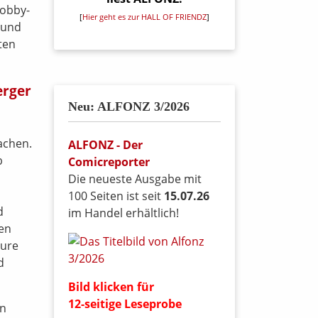
Hobby-
[
Hier geht es zur HALL OF FRIENDZ
]
 und
ten
Neu: ALFONZ 3/2026
achen.
ALFONZ - Der
b
Comicreporter
Die neueste Ausgabe mit
100 Seiten ist seit
15.07.26
d
im Handel erhältlich!
gen
pure
d
Bild klicken für
12-seitige Leseprobe
en