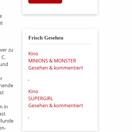
e
it
Frisch Gesehen
ver zu
Kino
 C.
MINIONS & MONSTER
 und
Gesehen & kommentiert
er
hnende
Kino
st
SUPERGIRL
Gesehen & kommentiert
n in
ast
e Runde
en-