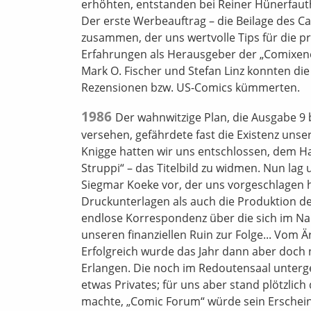
erhöhten, entstanden bei Reiner Hünerfaut
Der erste Werbeauftrag – die Beilage des C
zusammen, der uns wertvolle Tips für die p
Erfahrungen als Herausgeber der „Comixene“
Mark O. Fischer und Stefan Linz konnten die
Rezensionen bzw. US-Comics kümmerten.
1986
Der wahnwitzige Plan, die Ausgabe 9 
versehen, gefährdete fast die Existenz unse
Knigge hatten wir uns entschlossen, dem H
Struppi“ – das Titelbild zu widmen. Nun lag
Siegmar Koeke vor, der uns vorgeschlagen h
Druckunterlagen als auch die Produktion 
endlose Korrespondenz über die sich im Nac
unseren finanziellen Ruin zur Folge... Vom 
Erfolgreich wurde das Jahr dann aber doch 
Erlangen. Die noch im Redoutensaal unterg
etwas Privates; für uns aber stand plötzlic
machte, „Comic Forum“ würde sein Erschein