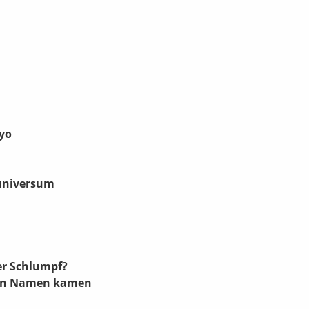
eyo
universum
er Schlumpf?
hen Namen kamen