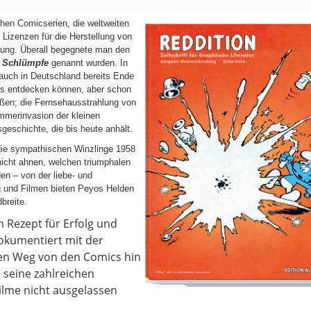
chen Comicserien, die weltweiten
 Lizenzen für die Herstellung von
ung. Überall begeg­nete man den
,
Schlümpfe
genannt wurden. In
 auch in Deutschland bereits Ende
es entdecken können, aber schon
rößen; die Fernsehausstrahlung von
mmerinvasion der kleinen
sgeschichte, die bis heute anhält.
ie sympathischen Winzlinge 1958
nicht ahnen, welchen triumphalen
en – von der liebe- und
g und Filmen bieten Peyos Helden
breite.
Rezept für Erfolg und
okumentiert mit der
en Weg von den Comics hin
 seine zahlreichen
ilme nicht ausgelassen