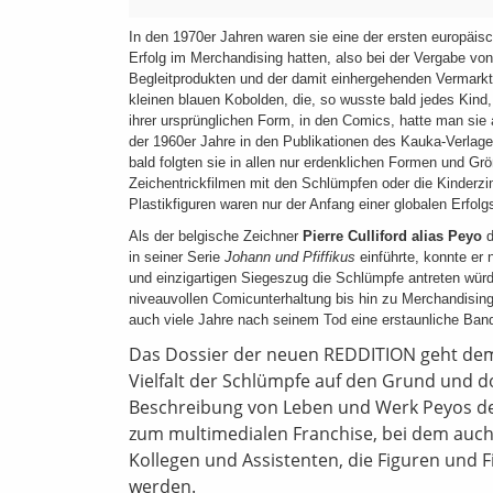
In den 1970er Jahren waren sie eine der ersten europäis
Erfolg im Merchandising hatten, also bei der Vergabe von
Begleitprodukten und der damit einhergehenden Vermarkt
kleinen blauen Kobolden, die, so wusste bald jedes Kind
ihrer ursprünglichen Form, in den Comics, hatte man sie
der 1960er Jahre in den Publikationen des Kauka-Verlag
bald folgten sie in allen nur erdenklichen Formen und G
Zeichentrickfilmen mit den Schlümpfen oder die Kinderzi
Plastikfiguren waren nur der Anfang einer globalen Erfolg
Als der belgische Zeichner
Pierre Culliford alias Peyo
d
in seiner Serie
Johann und Pfiffikus
einführte, konnte er 
und einzigartigen Siegeszug die Schlümpfe antreten würd
niveauvollen Comicunterhaltung bis hin zu Merchandisin
auch viele Jahre nach seinem Tod eine erstaunliche Band
Das Dossier der neuen REDDITION geht dem 
Vielfalt der Schlümpfe auf den Grund und d
Beschreibung von Leben und Werk Peyos d
zum multimedialen Franchise, bei dem auch
Kollegen und Assistenten, die Figuren und F
werden.