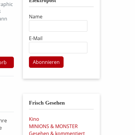
Elektropost
raphic
8
Name
ann
E-Mail
Abonnieren
orb
Frisch Gesehen
Kino
hre
MINIONS & MONSTER
e
Gesehen & kommentiert