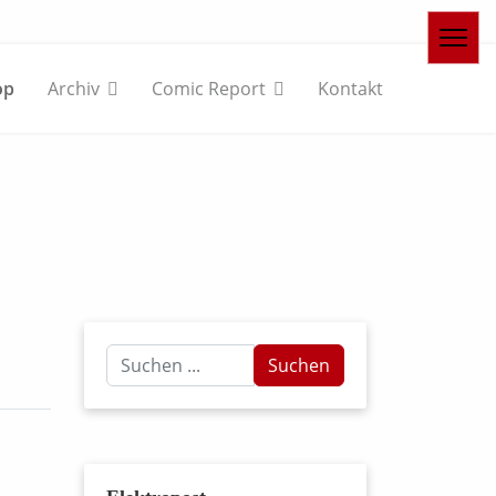
op
Archiv
Comic Report
Kontakt
Suchen
Suchen
...