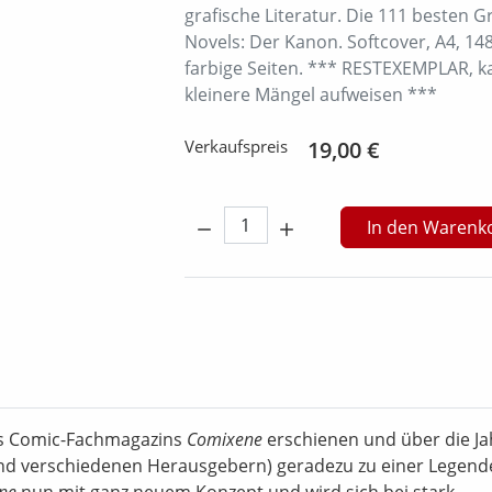
grafische Literatur. Die 111 besten G
Novels: Der Kanon. Softcover, A4, 14
farbige Seiten. *** RESTEXEMPLAR, k
kleinere Mängel aufweisen ***
Verkaufspreis
19,00 €
Menge:
In den Warenk
es Comic-Fachmagazins
Comixene
erschienen und über die Ja
 und verschiedenen Herausgebern) geradezu zu einer Legend
ne
nun mit ganz neuem Konzept und wird sich bei stark