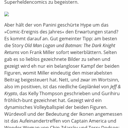
Superheldencomics zu begeistern.
Aber hält der von Panini geschürte Hype um das
»Comic-Ereignis des Jahres« den Erwartungen stand?
Es kommt darauf an. Gut gemeinter Tipp: am besten
die Story
Old Man Logan und Batman: The Dark Knight
Returns
von Frank Miller sofort weiterblättern. Selten
gab es so lieblos gezeichnete Bilder zu sehen und
gezeigt wird eh nur ein belangloser Kampf der beiden
Figuren, womit Miller eindeutig den miserabelsten
Beitrag beigesteuert hat. Nett, und zwar im Wortsinn,
also im positiven, ist das niedliche Geplänkel von
Jeff &
Krypto
, das Kelly Thompson geschrieben und Gurihiru
fröhlich-bunt gezeichnet hat. Gezeigt wird ein
dynamisches Volleyballspiel der beiden Figuren.
Würdevoll und der Bedeutung der Ikonen angemessen
ist das Aufeinandertreffen von Captain America und
Wonder Woman von Chip Zdarsky und Terry Dodson;