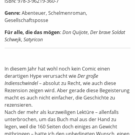
ISBN: 978-3-96219-360-7
Genre:
Abenteuer, Schelmenroman,
Gesellschaftsposse
Für alle, die das mögen
:
Don Quijote
,
Der brave Soldat
Schwejk
,
Satyricon
In diesem Jahr hat wohl noch kein Comic einen
derartigen Hype verursacht wie
Der große
Indienschwindel
– absolut zu Recht, wie auch diese
Rezension zeigen wird. Aber gerade diese Begeisterung
macht es auch nicht einfacher, die Geschichte zu
rezensieren.
Nach der mehr als kurzweiligen Lektüre – allenfalls
unterbrochen, um das Buch mal aus der Hand zu
legen, weil die 160 Seiten doch einiges an Gewicht
mitbringen – hatte ich den unbedingten Wunsch, einen