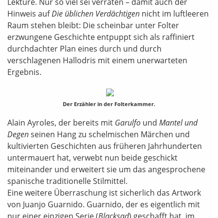
Lektüre. Nur so viel sei verraten – damit auch der
Hinweis auf
Die üblichen Verdächtigen
nicht im luftleeren
Raum stehen bleibt: Die scheinbar unter Folter
erzwungene Geschichte entpuppt sich als raffiniert
durchdachter Plan eines durch und durch
verschlagenen Hallodris mit einem unerwarteten
Ergebnis.
Der Erzähler in der Folterkammer.
Alain Ayroles, der bereits mit
Garulfo
und
Mantel und
Degen
seinen Hang zu schelmischen Märchen und
kultivierten Geschichten aus früheren Jahrhunderten
untermauert hat, verwebt nun beide geschickt
miteinander und erweitert sie um das angesprochene
spanische traditionelle Stilmittel.
Eine weitere Überraschung ist sicherlich das Artwork
von Juanjo Guarnido. Guarnido, der es eigentlich mit
nur einer einzigen Serie (
Blacksad
) geschafft hat, im