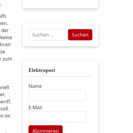
.
lfs
men.
h der
Suchen
Suchen
 keine
...
ihren
sse
er zum
Elektropost
Name
hnelt
et,
eriff.
E-Mail
oll.
en im
Abonnieren