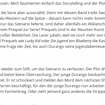
sen. Mich faszinierten einfach das Storytelling und der Plot
ie Serie aber auserzählt. Denn mit diesem Band treibt Swo
alo-Western auf die Spitze – danach kann nichts mehr kom
ur das Szenario lieferte, sind daher allenfalls ein Abklatsc
einem Prequel zur Serie? Prequels sind in der Neunten Kunst
großer Beliebtheit. Die Leser jubeln, weil sie noch mehr von 
l Prequels wie
Lucky Kid
oder
Die Jugend von Blueberry
die Ka
r eine Frage der Zeit, bis auch Durango seine Jugendabenteu
t wieder zum Stift, um das Szenario zu verfassen. Der Plot ä
nd bietet keine Überraschung. Der junge Durango beobacht
ötet. Er ist schockiert und meldet den Mord dem nächsten Sh
rren beschäftigt, für den der junge Durango nun arbeiten s
einem Farmerkrieg. Oder zieht jemand ganz anderes die Stripp