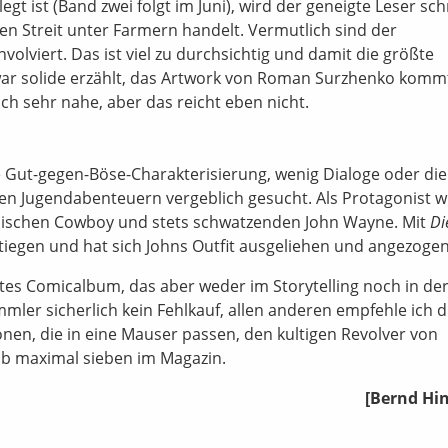
t ist (Band zwei folgt im Juni), wird der geneigte Leser sch
nen Streit unter Farmern handelt. Vermutlich sind der
volviert. Das ist viel zu durchsichtig und damit die größte
war solide erzählt, das Artwork von Roman Surzhenko kom
uch sehr nahe, aber das reicht eben nicht.
e Gut-gegen-Böse-Charakterisierung, wenig Dialoge oder die
n Jugendabenteuern vergeblich gesucht. Als Protagonist 
ischen Cowboy und stets schwatzenden John Wayne. Mit
Di
tiegen und hat sich Johns Outfit ausgeliehen und angezogen
tes Comicalbum, das aber weder im Storytelling noch in de
mler sicherlich kein Fehlkauf, allen anderen empfehle ich d
nen, die in eine Mauser passen, den kultigen Revolver von
lb maximal sieben im Magazin.
[Bernd Hin