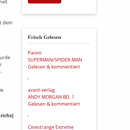
nell
mt dem
Frisch Gelesen
Panini
wurde
SUPERMAN/SPIDER-MAN
e
Gelesen & kommentiert
.
r
ie
avant-verlag
ANDY MORGAN BD. 1
Gelesen & kommentiert
richs]
Cinestrange Extreme