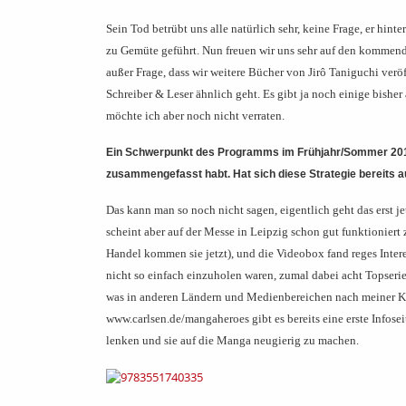
Sein Tod betrübt uns alle natürlich sehr, keine Frage, er hin
zu Gemüte geführt. Nun freuen wir uns sehr auf den kommen
außer Frage, dass wir weitere Bücher von Jirô Taniguchi verö
Schreiber & Leser ähnlich geht. Es gibt ja noch einige bishe
möchte ich aber noch nicht verraten.
Ein Schwerpunkt des Programms im Frühjahr/Sommer 2017 
zusammengefasst habt. Hat sich diese Strategie bereits 
Das kann man so noch nicht sagen, eigentlich geht das erst j
scheint aber auf der Messe in Leipzig schon gut funktionier
Handel kommen sie jetzt), und die Videobox fand reges Inte
nicht so einfach einzuholen waren, zumal dabei acht Topser
was in anderen Ländern und Medienbereichen nach meiner Kenn
www.carlsen.de/mangaheroes gibt es bereits eine erste Infosei
lenken und sie auf die Manga neugierig zu machen.