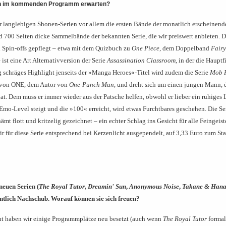
 im kommenden Programm erwarten?
 langlebigen Shonen-Serien vor allem die ersten Bände der monatlich erscheinend
d 700 Seiten dicke Sammelbände der bekannten Serie, die wir preiswert anbieten. D
 Spin-offs gepflegt – etwa mit dem Quizbuch zu
One Piece
, dem Doppelband
Fairy
e ist eine Art Alternativversion der Serie
Assassination Classroom
, in der die Haupt
ig schräges Highlight jenseits der »Manga Heroes«-Titel wird zudem die Serie
Mob 
t von ONE, dem Autor von
One-Punch Man
, und dreht sich um einen jungen Mann, d
at. Dem muss er immer wieder aus der Patsche helfen, obwohl er lieber ein ruhiges
mo-Level steigt und die »100« erreicht, wird etwas Furchtbares geschehen. Die Ser
 flott und kritzelig gezeichnet – ein echter Schlag ins Gesicht für alle Feingeiste
für diese Serie entsprechend bei Kerzenlicht ausgependelt, auf 3,33 Euro zum Star
neuen Serien (
The Royal Tutor
,
Dreamin' Sun
,
Anonymous Noise
,
Takane & Han
tlich Nachschub. Worauf können sie sich freuen?
nt haben wir einige Programmplätze neu besetzt (auch wenn
The Royal Tutor
formal