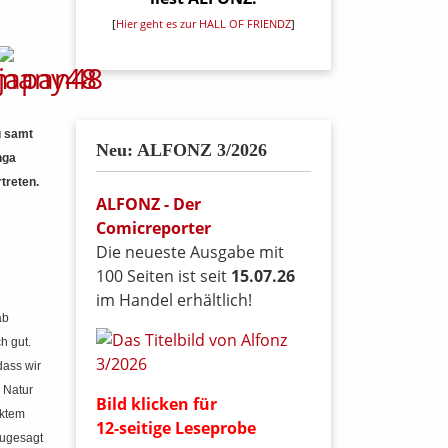
[
Hier geht es zur HALL OF FRIENDZ
]
g samt
Neu: ALFONZ 3/2026
Inga
rtreten.
ALFONZ - Der
Comicreporter
Die neueste Ausgabe mit
100 Seiten ist seit
15.07.26
im Handel erhältlich!
ab
h gut.
dass wir
r Natur
Bild klicken für
cktem
12-seitige Leseprobe
zugesagt