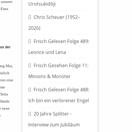
 unserer
Urotsukidōji
-Fans
Chris Scheuer (1952–
2026)
Frisch Gelesen Folge 489:
us der
Leonce und Lena
Frisch Gesehen Folge 11:
fang Mai,
önlich
Minions & Monster
hier eine
ême
Frisch Gelesen Folge 488:
 Serie
Ich bin ein verlorener Engel
 Bände
e neue
20 Jahre Splitter -
e
Interview zum Jubiläum