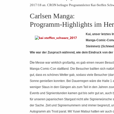
2017/18 an. CRON befragte Programmleiter Kai-Steffen Sch
Carlsen Manga:
Programm-Highlights im Her
Kai, unser letztes 
Manga-Comic-Conven
Steinmetz (
Schneeb
Wie war der Zuspruch während, wie dein Eindruck von de
Die
Messe war wirklich großartig, es gab einen neuen Besuch
Manga-Comic-Con stattfand. Die Besucher ballten sich natü
gut, dass es schönes Wetter gab, sodass viele Besucher (da
Sonne genießen konnten. Bei Dauerregen wäre die Halle 1 
weniger Staus in den Gängen als zum Teil in den Jahren zuvo
Events und Signierstunden kamen gut bis sehr gut an, auch b
für unseren japanischen Stargast nicht alle Signierwünsche se
der Sache. Zeit und Signiernummern sind immer begrenzt, und
Autogramm als Trost parat. Mit Yusei Matsui hatten wir auch