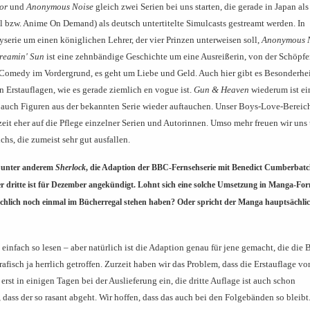
or
und
Anonymous Noise
gleich zwei Serien bei uns starten, die gerade in Japan al
l bzw. Anime On Demand) als deutsch untertitelte Simulcasts gestreamt werden. In
serie um einen königlichen Lehrer, der vier Prinzen unterweisen soll,
Anonymous 
reamin' Sun
ist eine zehnbändige Geschichte um eine Ausreißerin, von der Schöpfe
 Comedy im Vordergrund, es geht um Liebe und Geld. Auch hier gibt es Besonderhe
n Erstauflagen, wie es gerade ziemlich en vogue ist.
Gun & Heaven
wiederum ist ei
ch Figuren aus der bekannten Serie wieder auftauchen. Unser Boys-Love-Bereich
zeit eher auf die Pflege einzelner Serien und Autorinnen. Umso mehr freuen wir uns 
s, die zumeist sehr gut ausfallen.
 unter anderem
Sherlock
, die Adaption der BBC-Fernsehserie mit Benedict Cumberbat
r dritte ist für Dezember angekündigt. Lohnt sich eine solche Umsetzung in Manga-Fo
sächlich noch einmal im Bücherregal stehen haben? Oder spricht der Manga hauptsächli
einfach so lesen – aber natürlich ist die Adaption genau für jene gemacht, die die
afisch ja herrlich getroffen. Zurzeit haben wir das Problem, dass die Erstauflage v
erst in einigen Tagen bei der Auslieferung ein, die dritte Auflage ist auch schon
 dass der so rasant abgeht. Wir hoffen, dass das auch bei den Folgebänden so bleib