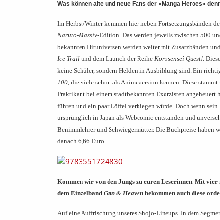
Was können alte und neue Fans der »Manga Heroes«
denn
Im Herbst/Winter kommen hier neben Fortsetzungsbänden der
Naruto-Massiv
-Edition. Das werden jeweils zwischen 500 un
bekannten Hituniversen werden weiter mit Zusatzbänden und
Ice Trail
und dem Launch der Reihe
Korosensei Quest!
. Dies
keine Schüler, sondern Helden in Ausbildung sind. Ein richt
100
, die viele schon als Animeversion kennen. Diese stamm
Praktikant bei einem stadtbekannten Exorzisten angeheuert h
führen und ein paar Löffel verbiegen würde. Doch wenn sein E
ursprünglich in Japan als Webcomic entstanden und unverschämt
Benimmlehrer und Schwiegermütter. Die Buchpreise haben wir 
danach 6,66 Euro.
Kommen wir von den Jungs zu euren Leserinnen. Mit vier 
dem Einzelband
Gun & Heaven
bekommen auch diese orden
Auf eine Auffrischung unseres Shojo-Lineups. In dem Segme