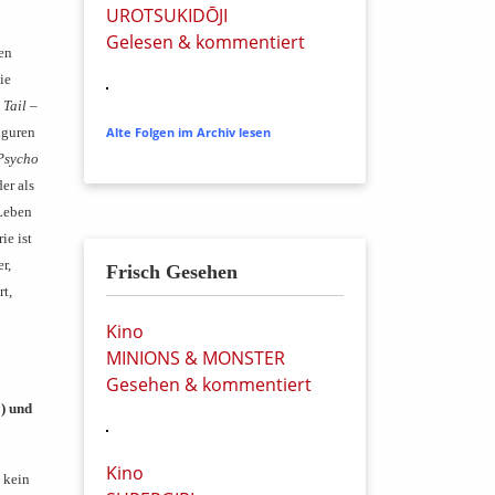
UROTSUKIDŌJI
Gelesen & kommentiert
en
ie
 Tail –
figuren
Alte Folgen im Archiv lesen
Psycho
er als
 Leben
ie ist
r,
Frisch Gesehen
t,
Kino
MINIONS & MONSTER
Gesehen & kommentiert
a
) und
Kino
 kein