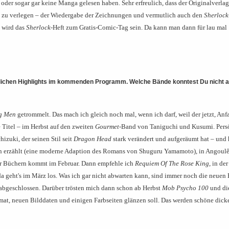
 oder sogar gar keine Manga gelesen haben. Sehr erfreulich, dass der Originalverlag
t zu verlegen – der Wiedergabe der Zeichnungen und vermutlich auch den
Sherlock
 wird das
Sherlock
-Heft zum Gratis-Comic-Tag sein. Da kann man dann für lau mal
nlichen Highlights im kommenden Programm. Welche Bände konntest Du nicht a
g Men
getrommelt. Das mach ich gleich noch mal, wenn ich darf, weil der jetzt, An
 Titel – im Herbst auf den zweiten
Gourmet
-Band von Taniguchi und Kusumi. Pers
zuki, der seinen Stil seit
Dragon Head
stark verändert und aufgeräumt hat – und 
en erzählt (eine moderne Adaption des Romans von Shuguru Yamamoto), in Angoul
vier Büchern kommt im Februar. Dann empfehle ich
Requiem Of The Rose King
, in der
a geht's im März los. Was ich gar nicht abwarten kann, sind immer noch die neuen
d abgeschlossen. Darüber trösten mich dann schon ab Herbst
Mob Psycho 100
und di
at, neuen Bilddaten und einigen Farbseiten glänzen soll. Das werden schöne dick