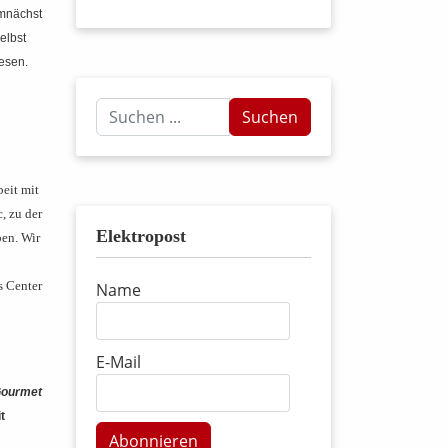
emnächst
elbst
lesen.
Suchen
Suchen
...
eit mit
, zu der
Elektropost
en. Wir
s Center
Name
E-Mail
Gourmet
t
Abonnieren