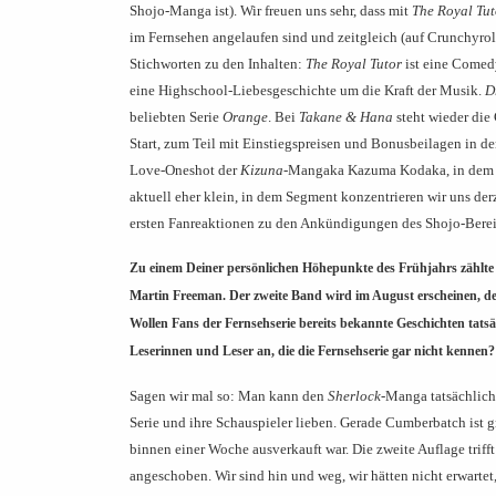
Shojo-Manga ist). Wir freuen uns sehr, dass mit
The Royal Tut
im Fernsehen angelaufen sind und zeitgleich (auf Crunchyrol
Stichworten zu den Inhalten:
The Royal Tutor
ist eine Comedy
eine Highschool-Liebesgeschichte um die Kraft der Musik.
D
beliebten Serie
Orange
. Bei
Takane & Hana
steht wieder die
Start, zum Teil mit Einstiegspreisen und Bonusbeilagen in de
Love-Oneshot der
Kizuna
-Mangaka Kazuma Kodaka, in dem au
aktuell eher klein, in dem Segment konzentrieren wir uns der
ersten Fanreaktionen zu den Ankündigungen des Shojo-Bereich
Zu einem Deiner persönlichen Höhepunkte des Frühjahrs zählte
Martin Freeman. Der zweite Band wird im August erscheinen, de
Wollen Fans der Fernsehserie bereits bekannte Geschichten tat
Leserinnen und Leser an, die die Fernsehserie gar nicht kennen?
Sagen wir mal so: Man kann den
Sherlock
-Manga tatsächlich 
Serie und ihre Schauspieler lieben. Gerade Cumberbatch ist gr
binnen einer Woche ausverkauft war. Die zweite Auflage trifft 
angeschoben. Wir sind hin und weg, wir hätten nicht erwartet,