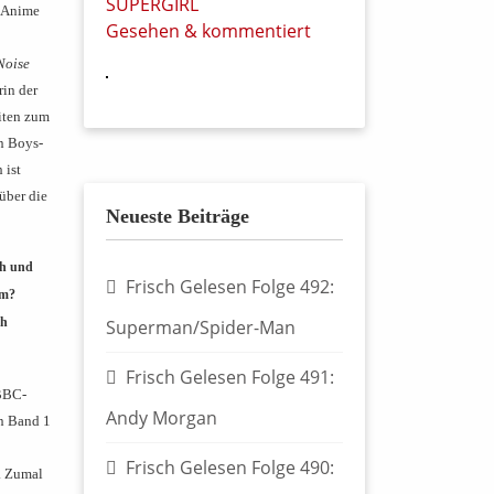
SUPERGIRL
s Anime
Gesehen & kommentiert
Noise
rin der
iten zum
n Boys-
 ist
über die
Neueste Beiträge
ch und
Frisch Gelesen Folge 492:
rm?
ch
Superman/Spider-Man
Frisch Gelesen Folge 491:
 BBC-
Andy Morgan
on Band 1
Frisch Gelesen Folge 490:
t. Zumal