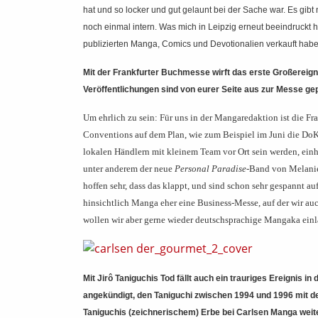
hat und so locker und gut gelaunt bei der Sache war. Es gib
noch einmal intern. Was mich in Leipzig erneut beeindruckt ha
publizierten Manga, Comics und Devotionalien verkauft haben. 
Mit der Frankfurter Buchmesse wirft das erste Großereig
Veröffentlichungen sind von eurer Seite aus zur Messe ge
Um ehrlich zu sein: Für uns in der Mangaredaktion ist die Fr
Conventions auf dem Plan, wie zum Beispiel im Juni die Do
lokalen Händlern mit kleinem Team vor Ort sein werden, einh
unter anderem der neue
Personal Paradise
-Band von Melanie
hoffen sehr, dass das klappt, und sind schon sehr gespannt a
hinsichtlich Manga eher eine Business-Messe, auf der wir a
wollen wir aber gerne wieder deutschsprachige Mangaka einla
Mit Jirô Taniguchis Tod fällt auch ein trauriges Ereignis 
angekündigt
, den Taniguchi zwischen 1994 und 1996 mit d
Taniguchis (zeichnerischem) Erbe bei Carlsen Manga weit