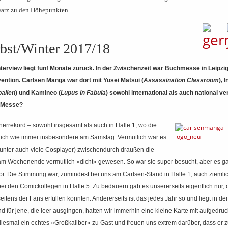
warz zu den Höhepunkten.
bst/Winter 2017/18
Interview liegt fünf Monate zurück. In der Zwischenzeit war Buchmesse in Leipzi
tion. Carlsen Manga war dort mit Yusei Matsui (
Assassination Classroom
), 
allen
) und Kamineo (
Lupus in Fabula
) sowohl international als auch national ve
r Messe?
errekord – sowohl insgesamt als auch in Halle 1, wo die
rlich wie immer insbesondere am Samstag. Vermutlich war es
runter auch viele Cosplayer) zwischendurch draußen die
am Wochenende vermutlich »dicht« gewesen. So war sie super besucht, aber es g
r. Die Stimmung war, zumindest bei uns am Carlsen-Stand in Halle 1, auch ziemlic
ei den Comickollegen in Halle 5. Zu bedauern gab es unsererseits eigentlich nur, 
itens der Fans erfüllen konnten. Andererseits ist das jedes Jahr so und liegt in de
 für jene, die leer ausgingen, hatten wir immerhin eine kleine Karte mit aufgedru
 diesmal ein echtes »Großkaliber« zu Gast und freuen uns extrem darüber, dass er 