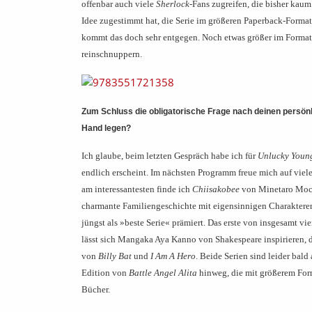
offenbar auch viele
Sherlock
-Fans zugreifen, die bisher kaum
Idee zugestimmt hat, die Serie im größeren Paperback-Forma
kommt das doch sehr entgegen. Noch etwas größer im Format
reinschnuppern.
Zum Schluss die obligatorische Frage nach deinen persö
Hand legen?
Ic
h glaube, beim letzten Gespräch habe ich für
Unlucky Youn
endlich erscheint. Im nächsten Programm freue mich auf viele
am interessantesten finde ich
Chiisakobee
von Minetaro Mochi
charmante Familiengeschichte mit eigensinnigen Charakter
jüngst als »beste Serie« prämiert. Das erste von insgesamt 
lässt sich Mangaka Aya Kanno von Shakespeare inspirieren, d
von
Billy Bat
und
I Am A Hero
. Beide Serien sind leider bal
Edition von
Battle Angel Alita
hinweg, die mit größerem Form
Bücher.