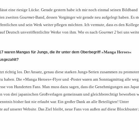
terlässt eine riesige Lücke. Gerade gestern habe ich mir noch einmal seinen Bildband
den zweiten
Gourmet
-Band, dessen Vorgänger wir gerade neu aufgelegt haben. Es st
ffentlichen und sein Werk weiter pflegen möchten. Ich vermute, dass es den Kolleg
r auf Deutsch unveröffentlichte Werke von ihm. Wie es nach
Gourmet 2
bei uns weite
»Manga Heroes«
waren Mangas für Jungs, die ihr unter dem Oberbegriff
ausgezahlt?
etzt richtig los. Der Ansatz, genau diese starken Jungs-Serien zusammen zu promoten
t zu haben. Die »Manga Heroes«-Flyer und -Poster waren am Sonntagmittag alle weg
resse von Hunderten Fans. Man muss dazu sagen, dass die Genehmigungen aus Japa
ien von drei japanischen Großverlagen gemeinsam und gleichberechtigt beworben w
tnis bisher fast nie erlaubt war. Ein großer Dank an alle Beteiligten! Unter
te auf unserer Website. Das Ziel bleibt, neue Fans von außen auf diese Blockbuster