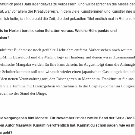
t natürlich jedes Jahr irgendetwas zu verbessern, und wir besprechen die Messe d
t, war vor allem der Kreativbereich, in dem viele Künstlerinnen und Künstler ihre s
Ich hoffe, ich finde bald die Zeit, die dort gekauften Titel endlich mal in Ruhe zu 
nis im Herbst bereits seine Schatten voraus. Welche Höhepunkte und
plant?
ankfurter Buchmesse noch gefühlte Lichtjahre entfernt. Vorher stehen noch weitere
KoMi in Düsseldorf und die MaGnology in Hamburg, auf denen wir in Zusammenarb
eimische Mangaka werden für ihre Fans da sein. Im August folgt dann die Animagic
 Schober kommen soll und wir auch wieder einen japanischen Gast eingeladen hab
uf den neuen Veranstaltungsort, den Rosengarten in Mannheim. Frankfurt ist für uns
uch viele Termine mit Lizenzgebern wahrnehmen. In die Cosplay-Corner im Congres
den, so der Stand der Dinge.
in die vergangenen fünf Monate. Für November ist der zweite Band der Serie
Der 
em Autor Masayuki Kusumi veröffentlich hat. Kannst du schon sagen, wie es mi
ergeht?