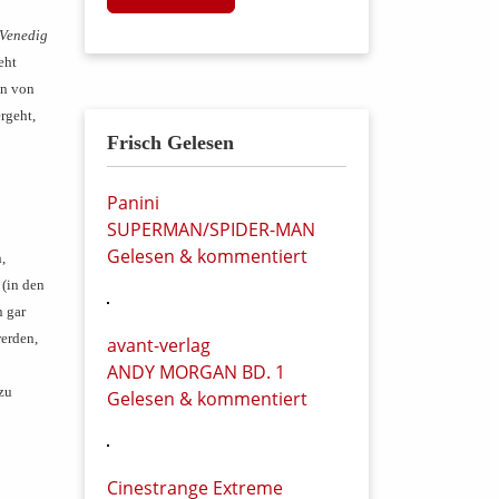
Venedig
eht
en von
rgeht,
Frisch Gelesen
Panini
SUPERMAN/SPIDER-MAN
Gelesen & kommentiert
,
 (in den
n gar
erden,
avant-verlag
ANDY MORGAN BD. 1
 zu
Gelesen & kommentiert
Cinestrange Extreme