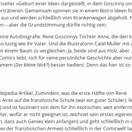
nseiter »Geburt einer Idee« dargestellt, in dem Goscinny u
orträtieren: Gemeinsam spinnen sie in einem Bistro Ideen fü
 aus und werden schließlich vom Krankenwagen abgeholt. 
ben – aber die Grundstimmung dürfte richtig sein.
eine Autobiografie. René Goscinnys Tochter Anne, die den I
so lustig wie ihr Vater. Und die Illustratorin Catel Muller mit 
it einem Baum zu vergleichen: Ja, beide sind aus Holz, aber
mics liebt, sich für seine persönliche Geschichte aber nur
samem (
Der kleine Nick
?) besser bedient. Denn das hier ist so
kipedia-Artikel. Zumindest, was die erste Hälfte von René
ires auf die französische Schule (war ein guter Schüler), li
 und ist fasziniert von dem für ihn exotischen, weit entfern
er, wofür er nicht geeignet ist, zeichnet sein erstes eigenes
, dass auch Genies klein anfangen) und geht schließlich in 
i der französischen Armee) schließlich in der Comicwelt la