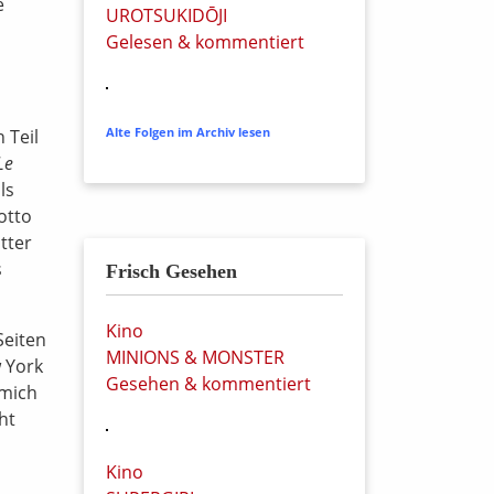
e
UROTSUKIDŌJI
Gelesen & kommentiert
 Teil
Alte Folgen im Archiv lesen
Le
ls
otto
tter
s
Frisch Gesehen
Kino
Seiten
MINIONS & MONSTER
w York
Gesehen & kommentiert
 mich
ht
Kino