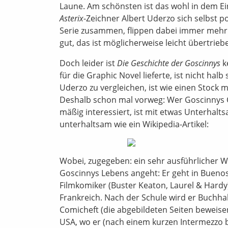
Laune. Am schönsten ist das wohl in dem Ei
Asterix
-Zeichner Albert Uderzo sich selbst p
Serie zusammen, flippen dabei immer mehr
gut, das ist möglicherweise leicht übertrie
Doch leider ist
Die Geschichte der Goscinnys
k
für die Graphic Novel lieferte, ist nicht halb 
Uderzo zu vergleichen, ist wie einen Stock m
Deshalb schon mal vorweg: Wer Goscinnys Co
mäßig interessiert, ist mit etwas Unterhalt
unterhaltsam wie ein Wikipedia-Artikel:
Wobei, zugegeben: ein sehr ausführlicher Wi
Goscinnys Lebens angeht: Er geht in Buenos A
Filmkomiker (Buster Keaton, Laurel & Hardy)
Frankreich. Nach der Schule wird er Buchhalt
Comicheft (die abgebildeten Seiten beweisen
USA, wo er (nach einem kurzen Intermezzo be