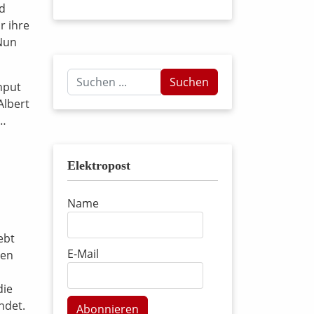
nd
r ihre
Nun
Suchen
Suchen
nput
...
Albert
 …
Elektropost
Name
ebt
E-Mail
ten
die
ndet.
Abonnieren