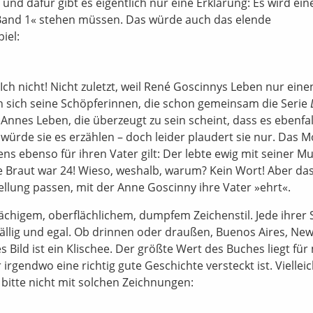
 und dafür gibt es eigentlich nur eine Erklärung: Es wird ein
»Band 1« stehen müssen. Das würde auch das elende
iel:
Ich nicht! Nicht zuletzt, weil René Goscinnys Leben nur einen
n sich seine Schöpferinnen, die schon gemeinsam die Serie
Annes Leben, die überzeugt zu sein scheint, dass es ebenfal
 würde sie es erzählen – doch leider plaudert sie nur. Das M
ns ebenso für ihren Vater gilt: Der lebte ewig mit seiner Mu
e Braut war 24! Wieso, weshalb, warum? Kein Wort! Aber da
ellung passen, mit der Anne Goscinny ihre Vater »ehrt«.
lächigem, oberflächlichem, dumpfem Zeichenstil. Jede ihrer 
ällig und egal. Ob drinnen oder draußen, Buenos Aires, Ne
 Bild ist ein Klischee. Der größte Wert des Buches liegt für
irgendwo eine richtig gute Geschichte versteckt ist. Vielleic
bitte nicht mit solchen Zeichnungen: