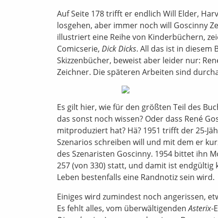
Auf Seite 178 trifft er endlich Will Elder,
losgehen, aber immer noch will Goscinny Zeic
illustriert eine Reihe von Kinderbüchern, ze
Comicserie,
Dick Dicks
. All das ist in dies
Skizzenbücher, beweist aber leider nur: Ren
Zeichner. Die späteren Arbeiten sind durcha
Es gilt hier, wie für den größten Teil des B
das sonst noch wissen? Oder dass René Gosc
mitproduziert hat? Hä? 1951 trifft der 25-Jä
Szenarios schreiben will und mit dem er kur
des Szenaristen Goscinny. 1954 bittet ihn M
257 (von 330) statt, und damit ist endgültig
Leben bestenfalls eine Randnotiz sein wird.
Einiges wird zumindest noch angerissen, e
Es fehlt alles, vom überwältigenden
Asterix
-