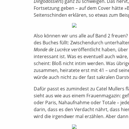
Dingodossiers
) ganz zu schweigen. Das nervt,
Fortsetzung geben – auf dem Cover hätte 
Seitenschinden erklären, so etwas zum Beisp
Also können wir uns alle auf Band 2 freuen? 
des Buches füllt: Zwischendurch unterhalte
Monde de Lucrèce
veröffentlicht haben, über 
interessant ist. Was es eventuell auch wäre,
scheint: Bloß nicht intim werden. Was übrige
zusammen, heiratete erst mit 41 – und sein
würde auch nicht zu der fast sakralen Darst
Dafür passt es zumindest zu Catel Mullers f
sieht aus wie aus einem Frauenmagazin: gef
oder Paris, Nahaufnahme oder Totale – jedes
darin, dass es den Verdacht nährt, dass hier 
wird die irgendwer mal erzählen. Aber dann 