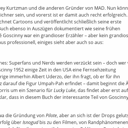
 Harvey Kurtzman und die anderen Gründer von MAD. Nun könn
hner sein, und vorerst ist er damit auch recht erfolgreich.
ichnet Cartoons und veröffentlicht schließlich seine erste
em Buch ebenso in Auszügen dokumentiert wie seine frühen
é Goscinny war ein grandioser Erzähler – aber kein grandio
us professionell, einiges sieht aber auch so aus:
uches: Superfans und Nerds werden verzückt sein – doch wer w
inny 1952 einige Zeit in den USA eine Fernsehzeitung
hrige immerhin Albert Uderzo, der ihn fragt, ob er für ihn
z darauf die Figur Umpah-Pah erfindet – damit beginnt die 
orris um ein Szenario für
Lucky Luke
, das findet aber erst auf
 klar, dass in diesem Buch der interessante Teil von Goscinn
twa die Gründung von
Pilote
, aber an sich ist der Drops gelut
Erfolg über
Isnogud
bis zu den Filmen, von Randphänomenen (