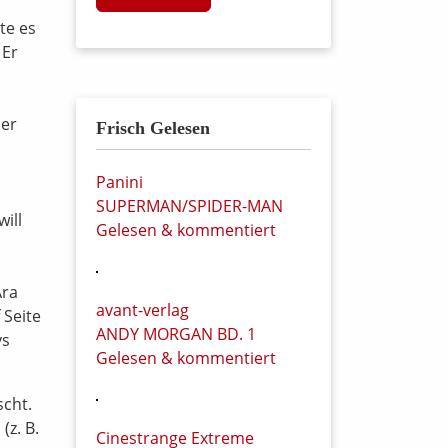
te es
 Er
ser
Frisch Gelesen
Panini
SUPERMAN/SPIDER-MAN
ill
Gelesen & kommentiert
Ära
avant-verlag
 Seite
ANDY MORGAN BD. 1
ys
Gelesen & kommentiert
scht.
z. B.
Cinestrange Extreme