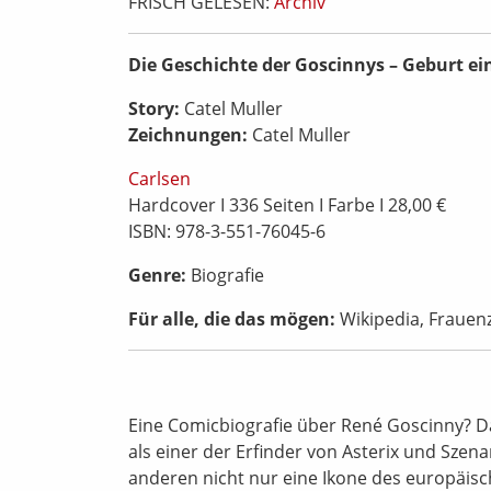
FRISCH GELESEN:
Archiv
Die Geschichte der Goscinnys – Geburt ein
Story:
Catel Muller
Zeichnungen:
Catel Muller
Carlsen
Hardcover I 336 Seiten I Farbe I 28,00 €
ISBN: 978-3-551-76045-6
Genre:
Biografie
Für alle, die das mögen:
Wikipedia, Frauenz
Eine Comicbiografie über René Goscinny? Das
als einer der Erfinder von Asterix und Szena
anderen nicht nur eine Ikone des europäisc