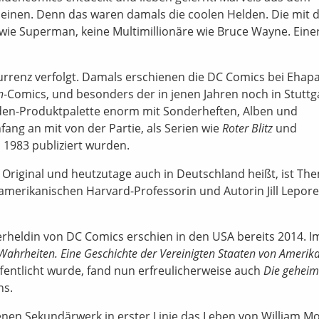
meinen. Denn das waren damals die coolen Helden. Die mit 
wie Superman, keine Multimillionäre wie Bruce Wayne. Eine
rrenz verfolgt. Damals erschienen die DC Comics bei Ehapa
n
-Comics, und besonders der in jenen Jahren noch in Stuttg
lden-Produktpalette enorm mit Sonderheften, Alben und
ang an mit von der Partie, als Serien wie
Roter Blitz
und
 1983 publiziert wurden.
Original und heutzutage auch in Deutschland heißt, ist Th
erikanischen Harvard-Professorin und Autorin Jill Lepore
rheldin von DC Comics erschien in den USA bereits 2014. I
Wahrheiten. Eine Geschichte der Vereinigten Staaten von Amerik
fentlicht wurde, fand nun erfreulicherweise auch
Die gehei
ns.
benen Sekundärwerk in erster Linie das Leben von William M