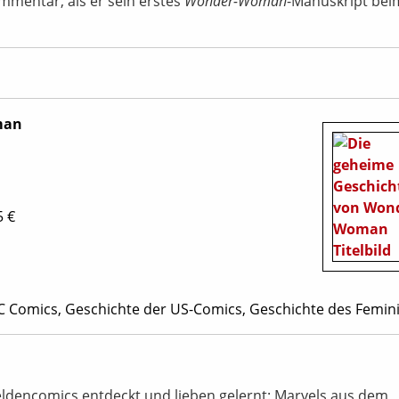
mmentar, als er sein erstes
Wonder-Woman
-Manuskript bei
man
5 €
DC Comics, Geschichte der US-Comics, Geschichte des Femi
heldencomics entdeckt und lieben gelernt: Marvels aus dem