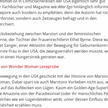
 Woman
ist in Comicfachkreisen der USA eigentlich sehr gut
er Fachbücher und Magazine wie
Alter Ego
hinlänglich informi
 Lepore auch Insidern zu empfehlen, denn die Autorin hat ni
chforstet, sondern auch Zeitzeugen befragt und in den
erchiert.
iecksbeziehung zwischen Marston und der feministischen
rne, der Tochter der Frauenrechtlerin Ethel Byrne. Diese w
et Sanger, einer Aktivistin der Bewegung für Geburtenkontr
erste Frau in den USA, die zwangsernährt werden musste, we
in einen Hungerstreik getreten war.
bewegung in den USA geschickt mit der Historie von Marst
n. Dabei spart sie auch Marstons Vorlieben nicht aus, wi
g auf das Aufdecken von Lügen. Kaum ein Golden-Age-Super
ie Amazone von der Paradiesinsel (oder ihr menschliches P
 welches wie ein Lügendetektor wirkt, unter dessen Einfluss d
hrheit erzählen muss.