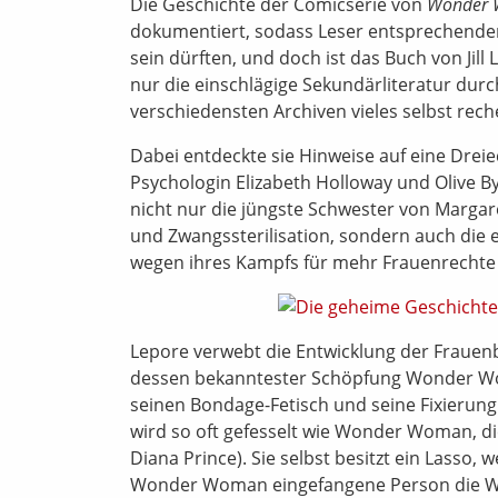
Die Geschichte der Comicserie von
Wonder
dokumentiert, sodass Leser entsprechend
sein dürften, und doch ist das Buch von Jill
nur die einschlägige Sekundärliteratur dur
verschiedensten Archiven vieles selbst rech
Dabei entdeckte sie Hinweise auf eine Dre
Psychologin Elizabeth Holloway und Olive By
nicht nur die jüngste Schwester von Margar
und Zwangssterilisation, sondern auch die 
wegen ihres Kampfs für mehr Frauenrechte 
Lepore verwebt die Entwicklung der Frauen
dessen bekanntester Schöpfung Wonder Woma
seinen Bondage-Fetisch und seine Fixierun
wird so oft gefesselt wie Wonder Woman, d
Diana Prince). Sie selbst besitzt ein Lasso,
Wonder Woman eingefangene Person die Wa