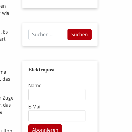
den
r wie
. Es
Suchen
Suchen
art
...
Elektropost
ema
, das
Name
m Zuge
a
, das
E-Mail
me
Abonnieren
oulton