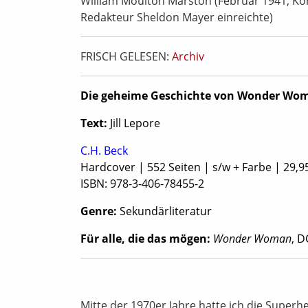
William Moulton Marston (Februar 1941, Ko
Redakteur Sheldon Mayer einreichte)
FRISCH GELESEN:
Archiv
Die geheime Geschichte von Wonder Wo
Text:
Jill Lepore
C.H. Beck
Hardcover | 552 Seiten | s/w + Farbe | 29,9
ISBN: 978-3-406-78455-2
Genre:
Sekundärliteratur
Für alle, die das mögen:
Wonder Woman
, 
Mitte der 1970er Jahre hatte ich die Super