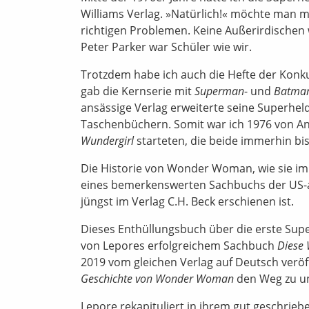
Williams Verlag. »Natürlich!« möchte man 
richtigen Problemen. Keine Außerirdischen 
Peter Parker war Schüler wie wir.
Trotzdem habe ich auch die Hefte der Konku
gab die Kernserie mit
Superman
- und
Batma
ansässige Verlag erweiterte seine Superhe
Taschenbüchern. Somit war ich 1976 von Anf
Wundergirl
starteten, die beide immerhin bis
Die Historie von Wonder Woman, wie sie im 
eines bemerkenswerten Sachbuchs der US-am
jüngst im Verlag C.H. Beck erschienen ist.
Dieses Enthüllungsbuch über die erste Supe
von Lepores erfolgreichem Sachbuch
Diese 
2019 vom gleichen Verlag auf Deutsch veröf
Geschichte von Wonder Woman
den Weg zu u
Lepore rekapituliert in ihrem gut geschrie