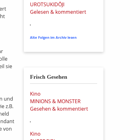
UROTSUKIDŌJI
ert
Gelesen & kommentiert
cht
Alte Folgen im Archiv lesen
ar
olle
il sie
Frisch Gesehen
Kino
on und
MINIONS & MONSTER
e z.B.
Gesehen & kommentiert
held
endant
ie von
Kino