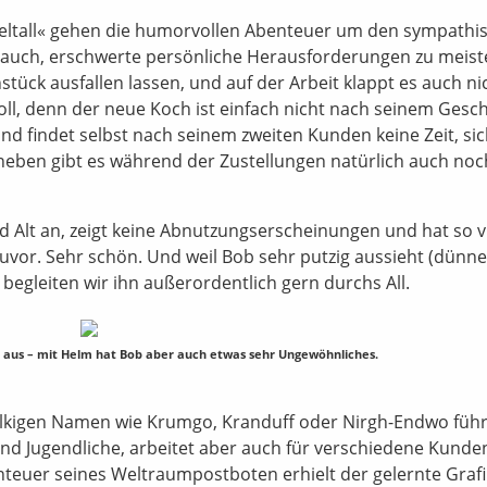
ltall« gehen die humorvollen Abenteuer um den sympathi
 es auch, erschwerte persönliche Herausforderungen zu meist
ück ausfallen lassen, und auf der Arbeit klappt es auch ni
 toll, denn der neue Koch ist einfach nicht nach seinem Ges
d findet selbst nach seinem zweiten Kunden keine Zeit, si
neben gibt es während der Zustellungen natürlich auch noc
d Alt an, zeigt keine Abnutzungserscheinungen und hat so v
vor. Sehr schön. Und weil Bob sehr putzig aussieht (dünne
begleiten wir ihn außerordentlich gern durchs All.
 aus – mit Helm hat Bob aber auch etwas sehr Ungewöhnliches.
 ulkigen Namen wie Krumgo, Kranduff oder Nirgh-Endwo führ
 und Jugendliche, arbeitet aber auch für verschiedene Kunde
teuer seines Weltraumpostboten erhielt der gelernte Grafi