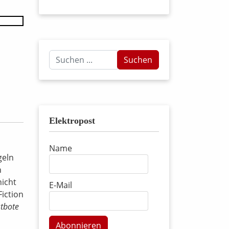
Suchen
Suchen
...
Elektropost
Name
geln
h
nicht
E-Mail
iction
tbote
Abonnieren