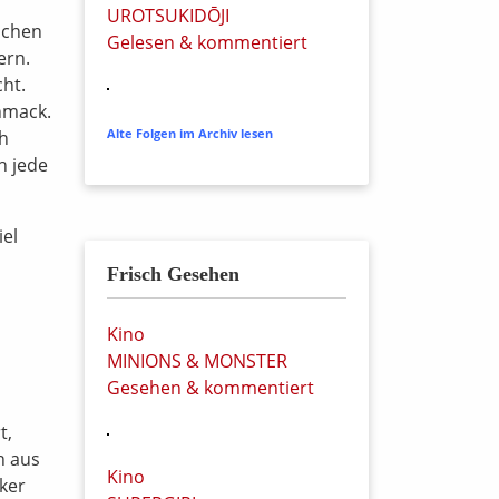
UROTSUKIDŌJI
schen
Gelesen & kommentiert
ern.
cht.
chmack.
ch
Alte Folgen im Archiv lesen
h jede
iel
Frisch Gesehen
Kino
MINIONS & MONSTER
Gesehen & kommentiert
t,
n aus
Kino
ker