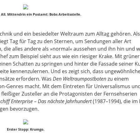
All. Mittendrin ein Postamt: Bobs Arbeitsstelle.
echnik und ein besiedelter Weltraum zum Alltag gehören. Als
liegt Tag für Tag zu den Sternen, um Sendungen aller Art
n, die alles andere als »normal« aussehen und ihn hin und 
Chef zum Beispiel sieht aus wie ein riesiger Krake. Mit grüne
einen Schatten zu springen und hinter die Fassade seiner 
Seite kennenzulernen. Und es zeigt sich, dass ungewöhnlich
ansätze erfordern. Was
Den Weltraumpostboten
zu einem
ion-Genres macht. Mit dem Eintreten für Universalismus un
leißiger Zusteller an die Protagonisten der Fernsehserien
hiff Enterprise – Das nächste Jahrhundert
(1987–1994), die im 
ngen bevorzugen.
Erster Stopp: Krumgo.