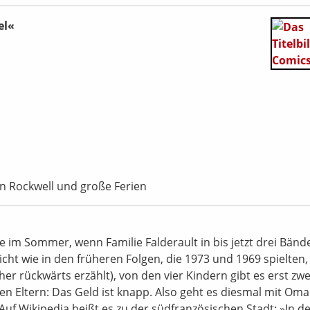
el«
n Rockwell und große Ferien
 im Sommer, wenn Familie Falderault in bis jetzt drei Bänd
nicht wie in den früheren Folgen, die 1973 und 1969 spielten,
sher rückwärts erzählt), von den vier Kindern gibt es erst zwei
gen Eltern: Das Geld ist knapp. Also geht es diesmal mit Om
 Auf Wikipedia heißt es zu der südfranzösischen Stadt: »In d