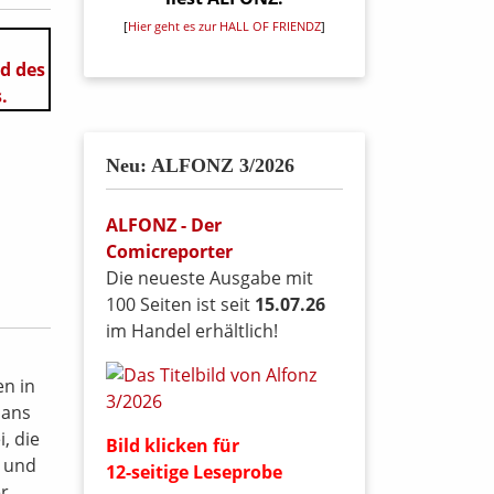
[
Hier geht es zur HALL OF FRIENDZ
]
Neu: ALFONZ 3/2026
ALFONZ - Der
Comicreporter
Die neueste Ausgabe mit
100 Seiten ist seit
15.07.26
im Handel erhältlich!
en in
 ans
, die
Bild klicken für
a und
12-seitige Leseprobe
er