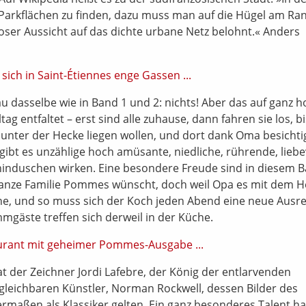
 Parkflächen zu finden, dazu muss man auf die Hügel am Ra
ioser Aussicht auf das dichte urbane Netz belohnt.« Anders
u dasselbe wie in Band 1 und 2: nichts! Aber das auf ganz 
g entfaltet – erst sind alle zuhause, dann fahren sie los, bi
t unter der Hecke liegen wollen, und dort dank Oma besicht
gibt es unzählige hoch amüsante, niedliche, rührende, liebe
phinduschen wirken. Eine besondere Freude sind in diesem 
e ganze Familie Pommes wünscht, doch weil Opa es mit dem 
keine, und so muss sich der Koch jeden Abend eine neue Ausr
mgäste treffen sich derweil in der Küche.
t der Zeichner Jordi Lafebre, der König der entlarvenden
gleichbaren Künstler, Norman Rockwell, dessen Bilder des
rmaßen als Klassiker gelten. Ein ganz besonderes Talent ha