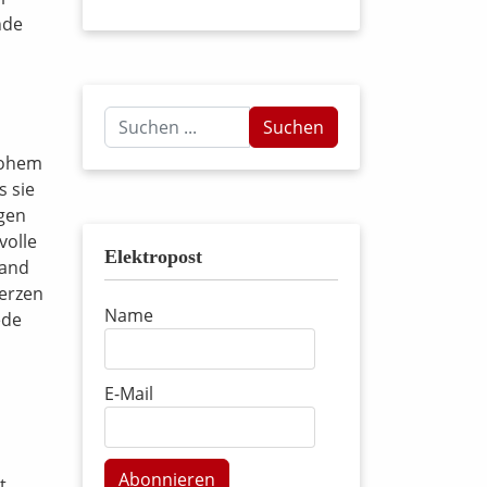
nde
Suchen
Suchen
...
hohem
s sie
igen
volle
Elektropost
Band
Herzen
Name
ede
E-Mail
Abonnieren
t