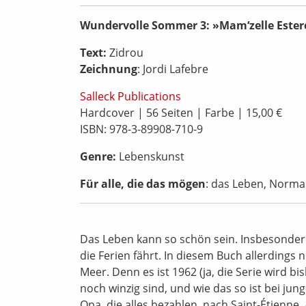
Wundervolle Sommer 3: »Mam‘zelle Ester
Text:
Zidrou
Zeichnung
: Jordi Lafebre
Salleck Publications
Hardcover | 56 Seiten | Farbe | 15,00 €
ISBN: 978-3-89908-710-9
Genre:
Lebenskunst
Für alle, die das mögen
: das Leben, Norma
Das Leben kann so schön sein. Insbesondere
die Ferien fährt. In diesem Buch allerdings 
Meer. Denn es ist 1962 (ja, die Serie wird bi
noch winzig sind, und wie das so ist bei jun
Opa, die alles bezahlen, nach Saint-Étienne.