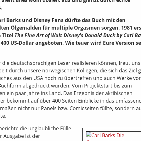
s.
arl Barks und Disney Fans dürfte das Buch mit den
en Ölgemälden für multiple Orgasmen sorgen. 1981 er
 Titel
The Fine Art of Walt Disney's Donald Duck by Carl B
.400 US-Dollar angeboten. Wie teuer wird Eure Version se
r die deutschsprachigen Leser realisieren können, freut uns
eit durch unsere norwegischen Kollegen, die sich das Ziel g
Buches aus den USA noch zu übertreffen und auch Werke vo
n Buchform abgedruckt wurden. Vom Projektstart bis zum
 ein paar Jahre ins Land. Das Ergebnis der akribischen
ser bekommt auf über 400 Seiten Einblicke in das umfassen
rmaßen nicht nur Panels bzw. Comicseiten füllte, sondern a
te.
berichte die unglaubliche Fülle
r Ausgabe ist der