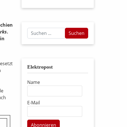
schien
Suchen
arks
.
Suchen
...
in
esetzt
Elektropost
n
Name
de
uch
E-Mail
Abonnieren