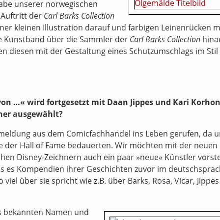
abe unserer norwegischen
Auftritt der
Carl Barks Collection
iner kleinen Illustration darauf und farbigen Leinenrücken m
lle Kunstband über die Sammler der
Carl Barks Collection
hina
 diesen mit der Gestaltung eines Schutzumschlags im Stil
von …« wird fortgesetzt mit Daan Jippes und Kari Korho
hner ausgewählt?
ckmeldung aus dem Comicfachhandel ins Leben gerufen, da 
de der Hall of Fame bedauerten. Wir möchten mit der neuen
chen Disney-Zeichnern auch ein paar »neue« Künstler vorste
ass es Kompendien ihrer Geschichten zuvor im deutschspra
el über sie spricht wie z.B. über Barks, Rosa, Vicar, Jippe
us bekannten Namen und