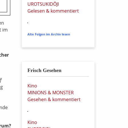
UROTSUKIDŌJI
Gelesen & kommentiert
en
t im
Alte Folgen im Archiv lesen
cher
Frisch Gesehen
f
Kino
ag
MINIONS & MONSTER
Gesehen & kommentiert
ände
Kino
arum?