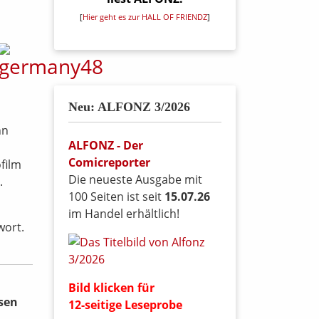
n
[
Hier geht es zur HALL OF FRIENDZ
]
Neu: ALFONZ 3/2026
nn
ALFONZ - Der
Comicreporter
film
Die neueste Ausgabe mit
.
100 Seiten ist seit
15.07.26
im Handel erhältlich!
wort.
Bild klicken für
sen
12-seitige Leseprobe