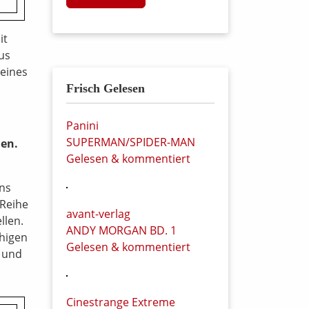
it
us
 eines
Frisch Gelesen
Panini
SUPERMAN/SPIDER-MAN
nen.
Gelesen & kommentiert
uns
 Reihe
avant-verlag
llen.
ANDY MORGAN BD. 1
chigen
Gelesen & kommentiert
s und
Cinestrange Extreme