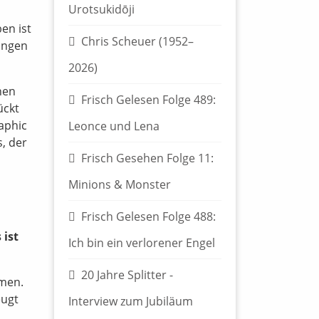
Urotsukidōji
en ist
Chris Scheuer (1952–
ungen
2026)
nen
Frisch Gelesen Folge 489:
ückt
raphic
Leonce und Lena
, der
Frisch Gesehen Folge 11:
Minions & Monster
Frisch Gelesen Folge 488:
 ist
Ich bin ein verlorener Engel
20 Jahre Splitter -
amen.
eugt
Interview zum Jubiläum