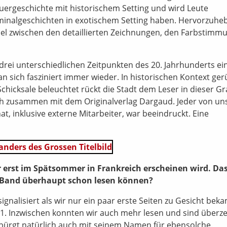
euergeschichte mit historischem Setting und wird Leute
iminalgeschichten in exotischem Setting haben. Hervorzuheb
l zwischen den detaillierten Zeichnungen, den Farbstimm
 drei unterschiedlichen Zeitpunkten des 20. Jahrhunderts ei
an sich fasziniert immer wieder. In historischen Kontext ger
Schicksale beleuchtet rückt die Stadt dem Leser in dieser G
ch zusammen mit dem Originalverlag Dargaud. Jeder von uns
t, inklusive externe Mitarbeiter, war beeindruckt. Eine
r erst im Spätsommer in Frankreich erscheinen wird. Das
en Band überhaupt schon lesen können?
gnalisiert als wir nur ein paar erste Seiten zu Gesicht bek
1. Inzwischen konnten wir auch mehr lesen und sind überz
e bürgt natürlich auch mit seinem Namen für ebensolche.