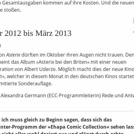
gen Gesamtausgaben kommen auf ihre Kosten. Und die neue
se stoßen.
 2012 bis März 2013
n
von
Asterix
dürften im Oktober ihren Augen nicht trauen. De
eint das Album »Asterix bei den Briten« mit einer neuen
tration von Albert Uderzo. Möglich macht dies der neue Kino
ät«, welcher in diesem Monat in den deutschen Kinos startet
imitierte Sonderauflage.
lexandra Germann (ECC-Programmleiterin) Rede und Ant
, ich muss gleich zu Beginn sagen, dass sich das
nter-Programm der »Ehapa Comic Collection« sehen las
 sieht alles wohl dosiert aus und glänzt durch echte