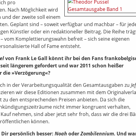
ich pro
n. Nach Möglichkeit wird
und der zweite soll einem
en. Geplant sind – soweit verfügbar und machbar – für jed
gen Künstler oder ein redaktioneller Beitrag. Die Reihe träg
 vom Komplettierungswahn befreit – sich seine eigenen
rsonalisierte Hall of Fame entsteht.
el
von Frank Le Gall könnt ihr bei den Fans frankobelgis
eit längerem gefordert und war 2011 schon heißer
r die »Verzögerung«?
sich in der Verarbeitungsqualität den Gesamtausgaben zu
Jef
zieren wir diese Editionen zusammen mit dem Originalverl
t zu den entsprechenden Preisen anbieten. Da sich die
Ankündigungszeiträume nicht immer kongruent verhalten,
 Kauf nehmen, sind aber jetzt sehr froh, dass wir die drei B
röffentlichen können.
 Dir persönlich besser:
Noah
oder
Zombilennium
. Und w