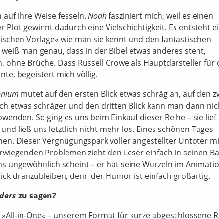
 auf ihre Weise fesseln.
Noah
fasziniert mich, weil es einen
Der Plot gewinnt dadurch eine Vielschichtigkeit. Es entsteht e
schen Vorlage« wie man sie kennt und den fantastischen
s weiß man genau, dass in der Bibel etwas anderes steht,
ich, ohne Brüche. Dass Russell Crowe als Hauptdarsteller für 
e, begeistert mich völlig.
enium
mutet auf den ersten Blick etwas schräg an, auf den z
och etwas schräger und den dritten Blick kann man dann nic
wenden. So ging es uns beim Einkauf dieser Reihe – sie lief
nd ließ uns letztlich nicht mehr los. Eines schönen Tages
en. Dieser Vergnügungspark voller angestellter Untoter mi
rwiegenden Problemen zieht den Leser einfach in seinen B
ns ungewöhnlich scheint – er hat seine Wurzeln im Animatio
Blick dranzubleiben, denn der Humor ist einfach großartig.
ders
zu sagen?
s »All-in-One« – unserem Format für kurze abgeschlossene 