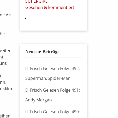
SUPERGIRL
Gesehen & kommentiert
ine Art
die
weiten
Neueste Beiträge
ht
 uns
Frisch Gelesen Folge 492:
t
Superman/Spider-Man
ann.
nsfilm
Frisch Gelesen Folge 491:
Andy Morgan
Frisch Gelesen Folge 490:
Reihen