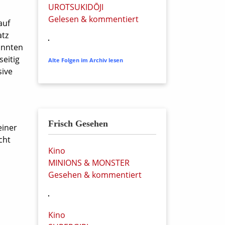
UROTSUKIDŌJI
Gelesen & kommentiert
auf
atz
annten
eitig
Alte Folgen im Archiv lesen
sive
Frisch Gesehen
einer
cht
Kino
MINIONS & MONSTER
Gesehen & kommentiert
Kino