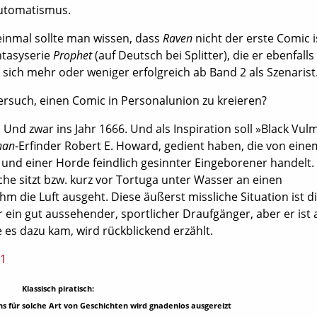
Automatismus.
einmal sollte man wissen, dass
Raven
nicht der erste Comic is
ntasyserie
Prophet
(auf Deutsch bei Splitter), die er ebenfalls
 sich mehr oder weniger erfolgreich ab Band 2 als Szenarist
rsuch, einen Comic in Personalunion zu kreieren?
Und zwar ins Jahr 1666. Und als Inspiration soll »Black Vul
nan
-Erfinder Robert E. Howard, gedient haben, die von eine
 und einer Horde feindlich gesinnter Eingeborener handelt.
sche sitzt bzw. kurz vor Tortuga unter Wasser an einen
hm die Luft ausgeht. Diese äußerst missliche Situation ist d
r ein gut aussehender, sportlicher Draufgänger, aber er ist
e es dazu kam, wird rückblickend erzählt.
Klassisch piratisch:
s für solche Art von Geschichten wird gnadenlos ausgereizt