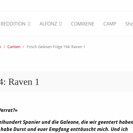
REDDITION
ALFONZ
COMIXENE
CAMP
Sh
v
Carlsen
Frisch Gelesen Folge 194: Raven 1
4: Raven 1
Verrat?«
eihundert Spanier und die Galeone, die wir geentert haben
h habe Durst und euer Empfang enttäuscht mich. Und ich