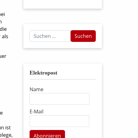
bei
n
die
Suchen
Suchen
 als
...
uer
Elektropost
Name
E-Mail
te
n ist
elege,
Abonnieren