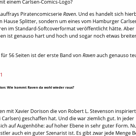
 mit einem Carlsen-Comics-Logo?
Lauffrays Piratencomicserie
Raven
. Und es handelt sich hier
 Hause Splitter, sondern um eines vom Hamburger Carlse
hren im Standard-Softcoverformat veröffentlicht hätte. Aber 
en ist genauso hart und hoch und sogar noch etwas breiter
für 56 Seiten ist der erste Band von
Raven
auch genauso te
tion: Wie kommt Raven da wohl wieder raus?
n mit Xavier Dorison die von Robert L. Stevenson inspirier
 Carlsen) geschaffen hat. Und die war ziemlich gut. In jeder
sich auf Augenhöhe: auf hoher Ebene in sehr guter Form. Nu
stler auch ein guter Szenarist ist. Es gibt zwar jede Menge B