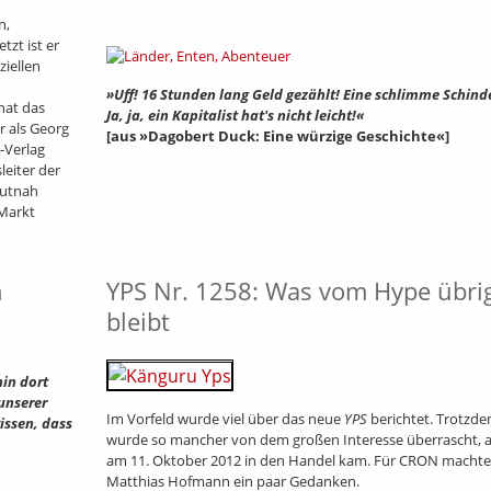
n,
tzt ist er
ziellen
»Uff! 16 Stunden lang Geld gezählt! Eine schlimme Schinde
hat das
Ja, ja, ein Kapitalist hat's nicht leicht!«
r als Georg
[aus »Dagobert Duck: Eine würzige Geschichte«]
-Verlag
leiter der
autnah
 Markt
n
YPS Nr. 1258: Was vom Hype übri
bleibt
hin dort
unserer
Im Vorfeld wurde viel über das neue
YPS
berichtet. Trotzd
issen, dass
wurde so mancher von dem großen Interesse überrascht, a
am 11. Oktober 2012 in den Handel kam. Für CRON machte 
Matthias Hofmann ein paar Gedanken.