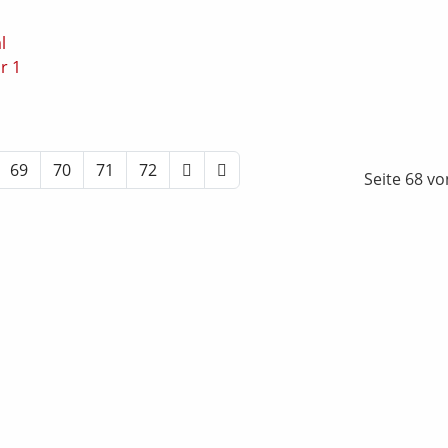
l
r 1
69
70
71
72
Seite 68 vo