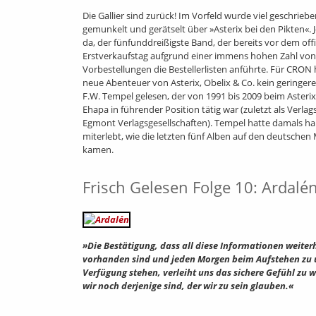
Die Gallier sind zurück! Im Vorfeld wurde viel geschriebe
gemunkelt und gerätselt über »Asterix bei den Pikten«. Je
da, der fünfunddreißigste Band, der bereits vor dem offi
Erstverkaufstag aufgrund einer immens hohen Zahl von
Vorbestellungen die Bestellerlisten anführte. Für CRON 
neue Abenteuer von Asterix, Obelix & Co. kein geringere
F.W. Tempel gelesen, der von 1991 bis 2009 beim Asterix
Ehapa in führender Position tätig war (zuletzt als Verlags
Egmont Verlagsgesellschaften). Tempel hatte damals h
miterlebt, wie die letzten fünf Alben auf den deutschen
kamen.
Frisch Gelesen Folge 10: Ardalé
»Die Bestätigung, dass all diese Informationen weiter
vorhanden sind und jeden Morgen beim Aufstehen zu 
Verfügung stehen, verleiht uns das sichere Gefühl zu w
wir noch derjenige sind, der wir zu sein glauben.«