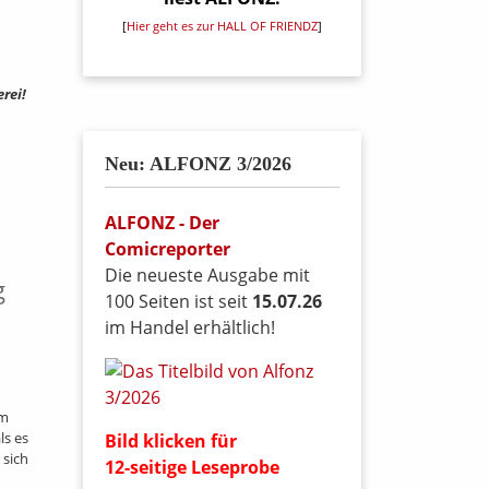
[
Hier geht es zur HALL OF FRIENDZ
]
rei!
Neu: ALFONZ 3/2026
ALFONZ - Der
Comicreporter
Die neueste Ausgabe mit
g
100 Seiten ist seit
15.07.26
im Handel erhältlich!
em
ls es
Bild klicken für
sich
12-seitige Leseprobe